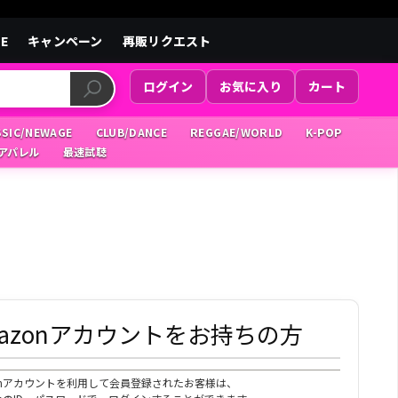
LE
キャンペーン
再販リクエスト
ログイン
お気に入り
カート
SSIC/NEWAGE
CLUB/DANCE
REGGAE/WORLD
K-POP
/アパレル
最速試聴
mazonアカウントをお持ちの方
zonアカウントを利用して会員登録されたお客様は、