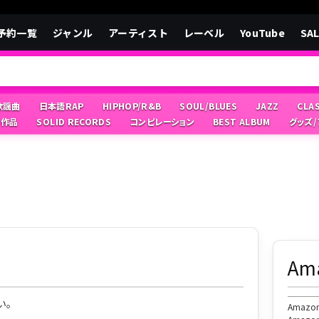
予約一覧
ジャンル
アーティスト
レーベル
YouTube
SA
/歌謡曲
日本語RAP
HIPHOP/R&B
SOUL/BLUES
JAZZ
CLA
像作品
SOLID RECORDS
コンピレーション
BEST ALBUM
グッズ
A
い。
Ama