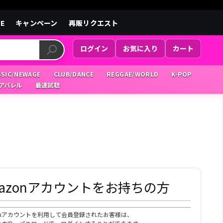
LE
キャンペーン
再販リクエスト
ログイン
お気に入り
カート
SSIC/NEWAGE
CLUB/DANCE
REGGAE/WORLD
K-POP
/アパレル
最速試聴
mazonアカウントをお持ちの方
zonアカウントを利用して会員登録されたお客様は、