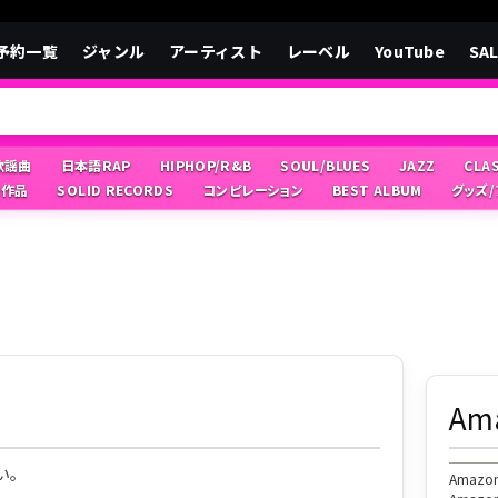
予約一覧
ジャンル
アーティスト
レーベル
YouTube
SA
/歌謡曲
日本語RAP
HIPHOP/R&B
SOUL/BLUES
JAZZ
CLA
像作品
SOLID RECORDS
コンピレーション
BEST ALBUM
グッズ
A
い。
Ama