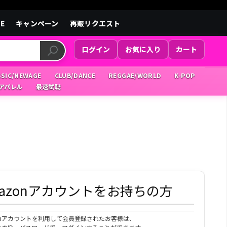
LE
キャンペーン
再販リクエスト
ログイン
お気に入り
カート
SSIC/NEWAGE
CLUB/DANCE
REGGAE/WORLD
K-POP
/アパレル
最速試聴
mazonアカウントをお持ちの方
zonアカウントを利用して会員登録されたお客様は、