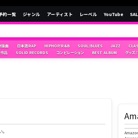
予約一覧
ジャンル
アーティスト
レーベル
YouTube
SA
/歌謡曲
日本語RAP
HIPHOP/R&B
SOUL/BLUES
JAZZ
CLA
像作品
SOLID RECORDS
コンピレーション
BEST ALBUM
グッズ
A
い。
Ama