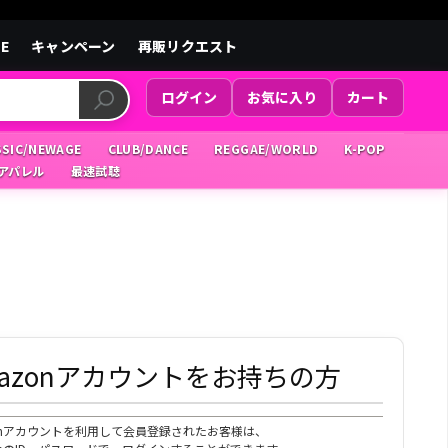
LE
キャンペーン
再販リクエスト
ログイン
お気に入り
カート
SSIC/NEWAGE
CLUB/DANCE
REGGAE/WORLD
K-POP
/アパレル
最速試聴
mazonアカウントをお持ちの方
zonアカウントを利用して会員登録されたお客様は、