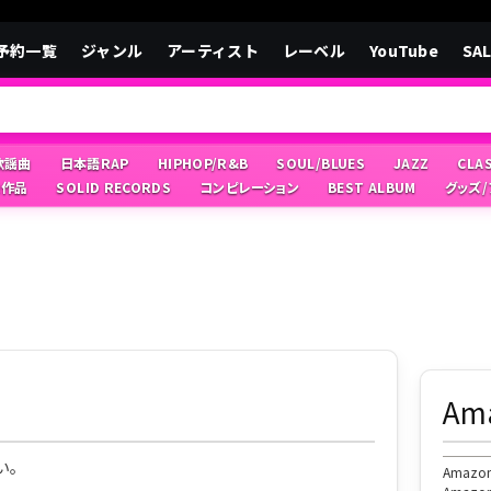
予約一覧
ジャンル
アーティスト
レーベル
YouTube
SA
/歌謡曲
日本語RAP
HIPHOP/R&B
SOUL/BLUES
JAZZ
CLA
像作品
SOLID RECORDS
コンピレーション
BEST ALBUM
グッズ
A
い。
Ama