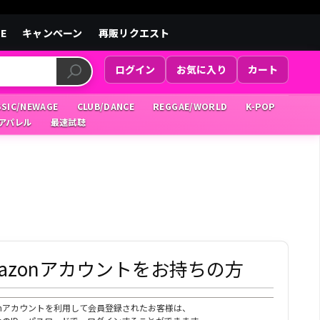
LE
キャンペーン
再販リクエスト
ログイン
お気に入り
カート
SSIC/NEWAGE
CLUB/DANCE
REGGAE/WORLD
K-POP
/アパレル
最速試聴
mazonアカウントをお持ちの方
zonアカウントを利用して会員登録されたお客様は、