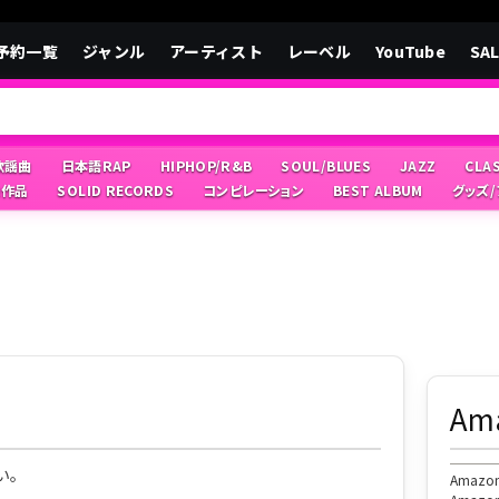
予約一覧
ジャンル
アーティスト
レーベル
YouTube
SA
/歌謡曲
日本語RAP
HIPHOP/R&B
SOUL/BLUES
JAZZ
CLA
像作品
SOLID RECORDS
コンピレーション
BEST ALBUM
グッズ
A
い。
Ama