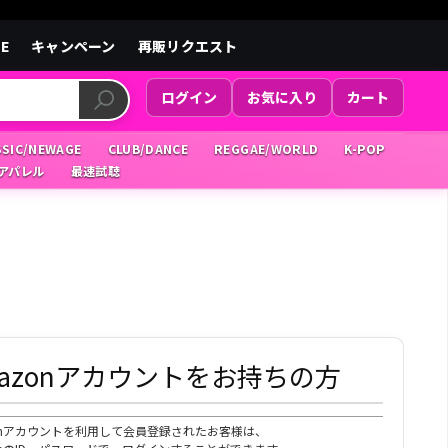
LE
キャンペーン
再販リクエスト
ログイン
お気に入り
カート
SSIC/NEWAGE
CLUB/DANCE
REGGAE/WORLD
K-POP
/アパレル
最速試聴
mazonアカウントをお持ちの方
zonアカウントを利用して会員登録されたお客様は、