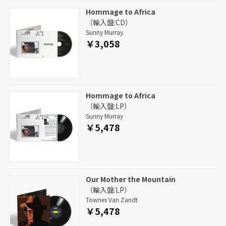
Hommage to Africa
（輸入盤:CD）
Sunny Murray
￥3,058
Hommage to Africa
（輸入盤:LP）
Sunny Murray
￥5,478
Our Mother the Mountain
（輸入盤:LP）
Townes Van Zandt
￥5,478