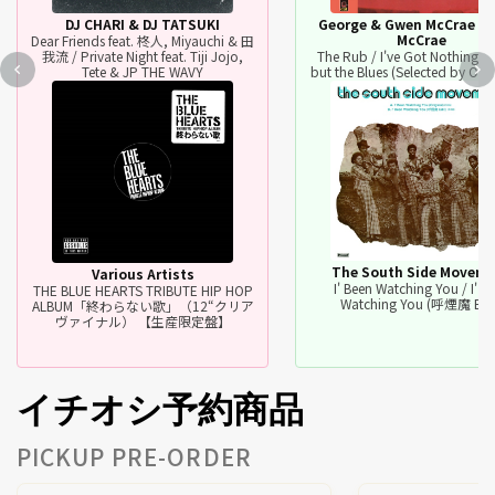
DJ CHARI & DJ TATSUKI
George & Gwen McCrae / 
McCrae
Dear Friends feat. 柊人, Miyauchi & 田
我流 / Private Night feat. Tiji Jojo,
The Rub / I've Got Nothing to
Tete & JP THE WAVY
but the Blues (Selected by OM
The South Side Movem
Various Artists
I' Been Watching You / I' B
THE BLUE HEARTS TRIBUTE HIP HOP
Watching You (呼煙魔 Edi
ALBUM「終わらない歌」（12“クリア
ヴァイナル） 【生産限定盤】
イチオシ予約商品
PICKUP PRE-ORDER