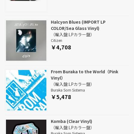
Halcyon Blues (IMPORT LP
COLOR/Sea Glass Vinyl)
（輸入盤:LPカラー盤）
Citizen
￥4,708
From Buraka to the World（Pink
Vinyl）
（輸入盤:LPカラー盤）
Buraka Som Sistema
￥5,478
Komba (Clear Vinyl)
（輸入盤:LPカラー盤）
Buraka Som Sistema