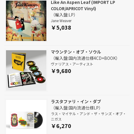
Like An Aspen Leaf (IMPORT LP
COLOR/APRICOT Vinyl)
（輸入盤:LP）
Jane Weaver
￥5,038
マウンテン・オブ・ソウル
（輸入盤:国内流通仕様4CD+BOOK）
ヴァリアス・アーティスト
￥9,680
ラスタファリ・イン・ダブ
（輸入盤:国内流通仕様LP）
ラス・マイケル・アンド・ザ・サンズ・オブ・
ニガス
￥6,270