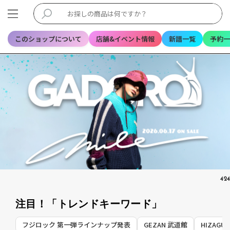
このショップについて
店舗&イベント情報
新譜一覧
予約一
4
24
注目！「トレンドキーワード」
フジロック 第一弾ラインナップ発表
GEZAN 武道館
HIZAG