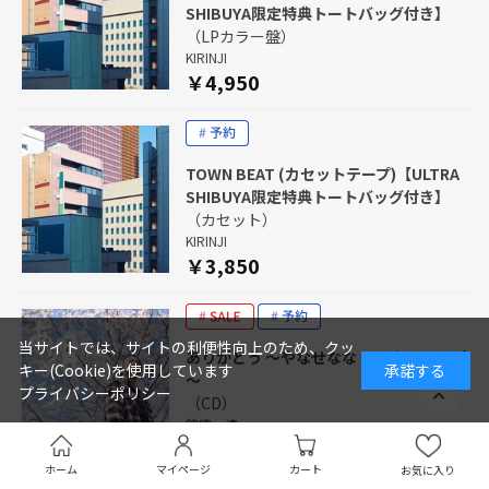
SHIBUYA限定特典トートバッグ付き】
（LPカラー盤）
KIRINJI
￥4,950
TOWN BEAT (カセットテープ)【ULTRA
SHIBUYA限定特典トートバッグ付き】
（カセット）
KIRINJI
￥3,850
当サイトでは、サイトの利便性向上のため、クッ
ありがとう ～やなせなな セレクションズ
キー(Cookie)を使用しています
承諾する
～
プライバシーポリシー
（CD）
錦織一清
予約早割クーポン適用価格
￥1,980
ホーム
マイページ
カート
お気に入り