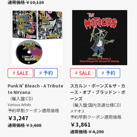
通常価格 ￥10,120
Punk N' Bleach - A Tribute
スカルン・ボーンズ＆ザ・カ
to Nirvana
ース・オブ・ブラッドン・ボ
（輸入盤:CD）
ーンズ
Various Artists
（輸入盤:国内流通仕様CD）
予約早割クーポン適用価格
メテオス
￥3,247
予約早割クーポン適用価格
￥3,861
通常価格 ￥3,608
通常価格 ￥4,290