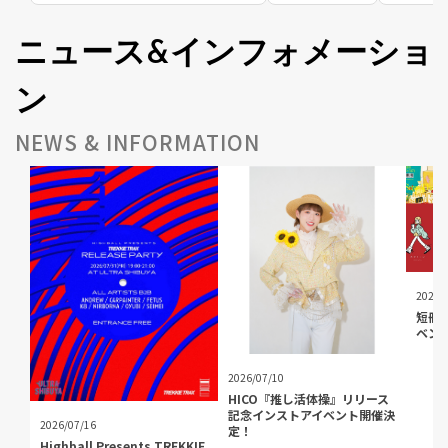
ニュース&インフォメーショ
ン
NEWS & INFORMATION
2026/
短冊C
ベン
2026/07/10
HICO『推し活体操』リリース
記念インストアイベント開催決
2026/07/16
定！
Highball Presents TREKKIE