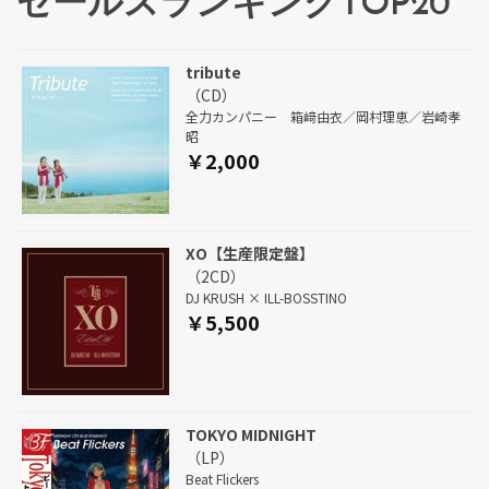
セールスランキングTOP20
tribute
（CD）
全力カンパニー 箱﨑由衣／岡村理恵／岩崎孝
昭
￥2,000
XO【生産限定盤】
（2CD）
DJ KRUSH × ILL-BOSSTINO
￥5,500
TOKYO MIDNIGHT
（LP）
Beat Flickers