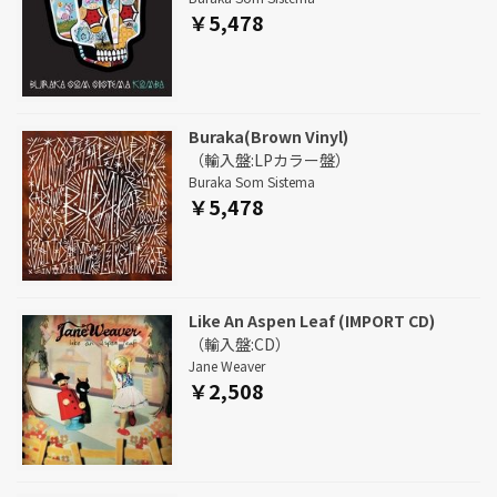
￥5,478
Buraka(Brown Vinyl)
（輸入盤:LPカラー盤）
Buraka Som Sistema
￥5,478
Like An Aspen Leaf (IMPORT CD)
（輸入盤:CD）
Jane Weaver
￥2,508