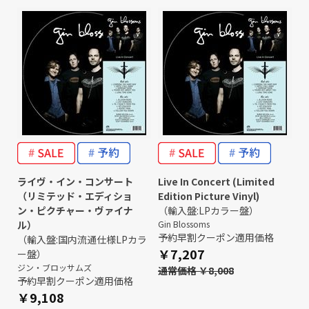
ライヴ・イン・コンサート
Live In Concert (Limited
（リミテッド・エディショ
Edition Picture Vinyl)
ン・ピクチャー・ヴァイナ
（輸入盤:LPカラー盤）
ル）
Gin Blossoms
予約早割クーポン適用価格
（輸入盤:国内流通仕様LPカラ
￥7,207
ー盤）
ジン・ブロッサムズ
通常価格 ￥8,008
予約早割クーポン適用価格
￥9,108