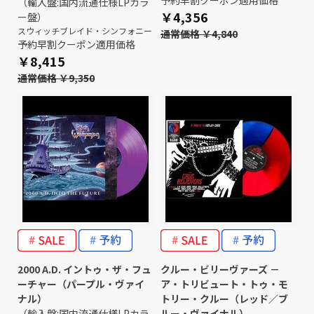
（輸入盤:国内流通仕様LPカラ
￥4,356
ー盤）
スウィッチブレイド・シンフォニー
通常価格 ￥4,840
予約早割クーポン適用価格
￥8,415
通常価格 ￥9,350
2000 A.D. イントゥ・ザ・フュ
クルー・ビリーヴァーズ －
ーチャー（パープル・ヴァイ
ア・トリビュート・トゥ・モ
ナル）
トリー・クルー（レッド／ブ
（輸入盤:国内流通仕様LPカラ
ルー・ヴァイナル）