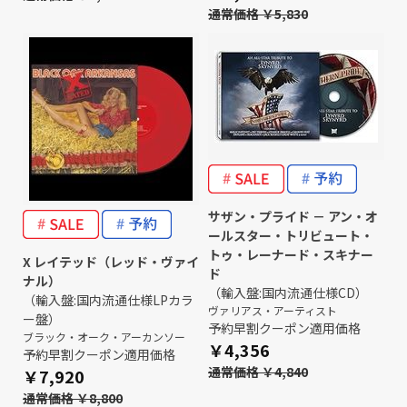
通常価格 ￥5,830
サザン・プライド － アン・オ
ールスター・トリビュート・
トゥ・レーナード・スキナー
X レイテッド（レッド・ヴァイ
ド
ナル）
（輸入盤:国内流通仕様CD）
（輸入盤:国内流通仕様LPカラ
ヴァリアス・アーティスト
ー盤）
予約早割クーポン適用価格
ブラック・オーク・アーカンソー
￥4,356
予約早割クーポン適用価格
通常価格 ￥4,840
￥7,920
通常価格 ￥8,800