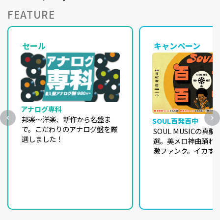
FEATURE
セール
キャンペーン
アナログ専科
邦楽～洋楽、新作から名盤ま
SOUL百発百中
で。こだわりのアナログ盤を厳
SOUL MUSICの真
選しました！
選。美メロ神曲踊れ
激ファンク。イカすR
に踊れるBEAT。根
は「自由への渇望」
くソウル・ミュージ
の100アルバム登場！