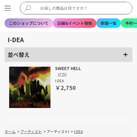
このショップについて
店舗&イベント情報
新譜一覧
予約一
I-DEA
並べ替え
SWEET HELL
（CD）
I-DEA
￥2,750
ホーム
>
アーティスト
>
アーティストI
>
I-DEA