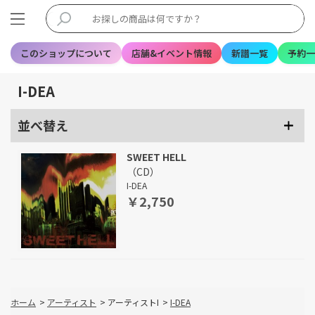
このショップについて
店舗&イベント情報
新譜一覧
予約一
I-DEA
並べ替え
SWEET HELL
（CD）
I-DEA
￥2,750
ホーム
>
アーティスト
>
アーティストI
>
I-DEA