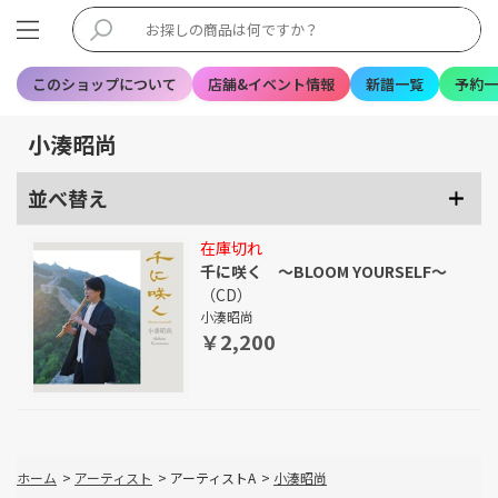
このショップについて
店舗&イベント情報
新譜一覧
予約一
小湊昭尚
並べ替え
在庫切れ
千に咲く ～BLOOM YOURSELF～
（CD）
小湊昭尚
￥2,200
ホーム
>
アーティスト
>
アーティストA
>
小湊昭尚