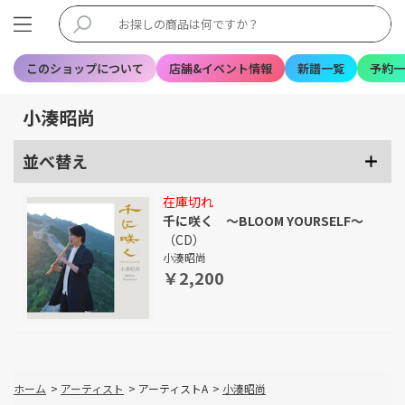
このショップについて
店舗&イベント情報
新譜一覧
予約一
小湊昭尚
並べ替え
在庫切れ
千に咲く ～BLOOM YOURSELF～
（CD）
小湊昭尚
￥2,200
ホーム
>
アーティスト
>
アーティストA
>
小湊昭尚