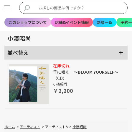
このショップについて
店舗&イベント情報
新譜一覧
予約一
小湊昭尚
並べ替え
在庫切れ
千に咲く ～BLOOM YOURSELF～
（CD）
小湊昭尚
￥2,200
ホーム
>
アーティスト
>
アーティストA
>
小湊昭尚