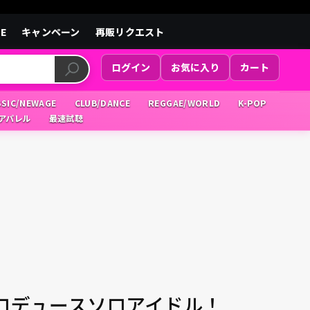
LE
キャンペーン
再販リクエスト
ログイン
お気に入り
カート
SSIC/NEWAGE
CLUB/DANCE
REGGAE/WORLD
K-POP
/アパレル
最速試聴
ロデュースソロアイドル！