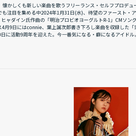
、懐かしくも新しい楽曲を歌うフリーランス・セルフプロデュ
も注目を集める中2024年1月31日(水)、待望のファースト
月、ヒャダイン氏作曲の「明治プロビオヨーグルトR-1」CMソング
月9日にはconnie、葉上誠次郎書き下ろし楽曲を収録した「恋の
10日に活動9周年を迎えた。今一番気になる・癖になるアイドル