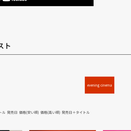
スト
evening cinema
トル
発売日
価格(安い順)
価格(高い順)
発売日＋タイトル