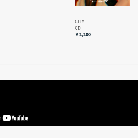
CITY
CD
￥2,200