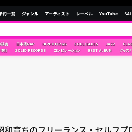
予約一覧
ジャンル
アーティスト
レーベル
YouTube
SA
/歌謡曲
日本語RAP
HIPHOP/R&B
SOUL/BLUES
JAZZ
CLA
像作品
SOLID RECORDS
コンピレーション
BEST ALBUM
グッズ
昭和育ちのフリーランス・セルフプ