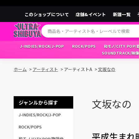
このショップについて
店舗&イベント
新譜一覧
J-INDIES/ROCK/J-POP
ROCK/POPS
和モノ/CITY POP
SOUNDTRACK/映
ホーム
>
アーティスト
>
アーティストA
>
文坂なの
文坂なの
ジャンルから探す
J-INDIES/ROCK/J-POP
ROCK/POPS
平成生まれ
和モノ/CITY POP/歌謡曲