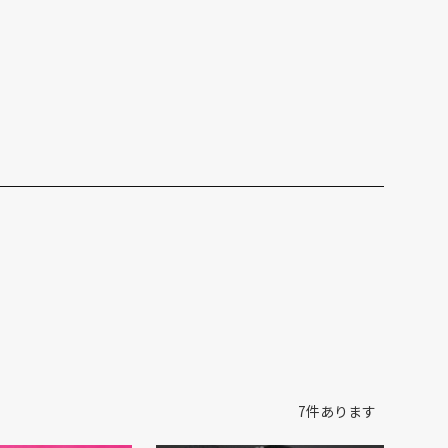
7
件あります