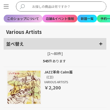
このショップについて
店舗&イベント情報
新譜一覧
予約一
Various Artists
並べ替え
[1～80件]
545
件あります
JAZZ革命 Calm篇
（CD）
VARIOUS ARTISTS
￥2,200