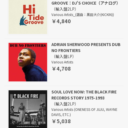
GROOVE：DJ'S CHOICE（アナログ）
（輸入盤2LP）
Various Artists_(選曲：黒田大介(KICKIN))
￥4,840
ADRIAN SHERWOOD PRESENTS DUB
NO FRONTIERS
（輸入盤LP）
Various Artists
￥4,708
SOUL LOVE NOW: THE BLACK FIRE
RECORDS STORY 1975-1993
（輸入盤2LP）
Various Artists (ONENESS OF JUJU, WAYNE
DAVIS, ETC.)
￥5,038