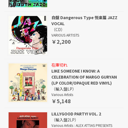
白盤 Dangerous Type 悦楽篇 JAZZ
VOCAL
（CD）
VARIOUS ARTISTS
￥2,200
在庫切れ
LIKE SOMEONE I KNOW: A
CELEBRATION OF MARGO GURYAN
(LP COLOR/OPAQUE RED VINYL)
（輸入盤LP）
Various Artists
￥5,148
LILLYGOOD PARTY! VOL. 2
（輸入盤2LP）
Various Artists : ALEX ATTIAS PRESENTS