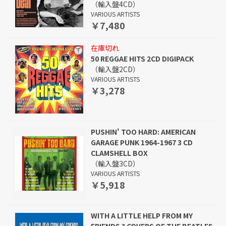
（輸入盤4CD）
VARIOUS ARTISTS
￥7,480
在庫切れ
50 REGGAE HITS 2CD DIGIPACK
（輸入盤2CD）
VARIOUS ARTISTS
￥3,278
PUSHIN' TOO HARD: AMERICAN
GARAGE PUNK 1964-1967 3 CD
CLAMSHELL BOX
（輸入盤3CD）
VARIOUS ARTISTS
￥5,918
WITH A LITTLE HELP FROM MY