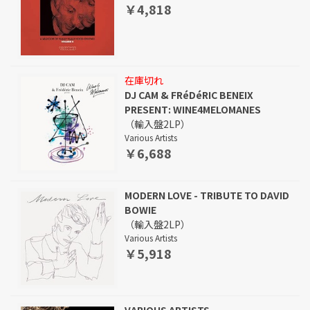
￥4,818
在庫切れ
DJ CAM & FRéDéRIC BENEIX
PRESENT: WINE4MELOMANES
（輸入盤2LP）
Various Artists
￥6,688
MODERN LOVE - TRIBUTE TO DAVID
BOWIE
（輸入盤2LP）
Various Artists
￥5,918