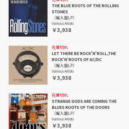
THE BLUE ROOTS OF THE ROLLING
STONES
（輸入盤LP）
Various Artists
￥3,938
在庫切れ
LET THERE BE ROCK’N’ROLL,THE
ROCK’N’ROOTS OF AC/DC
（輸入盤LP）
Various Artists
￥3,938
在庫切れ
STRANGE GODS ARE COMING THE
BLUES ROOTS OF THE DOORS
（輸入盤LP）
Various Artists
￥3,938