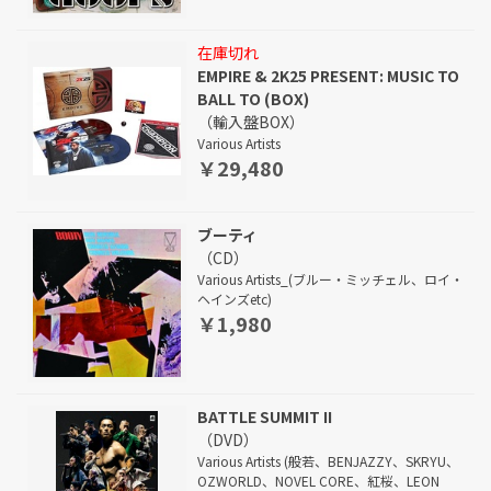
在庫切れ
EMPIRE & 2K25 PRESENT: MUSIC TO
BALL TO (BOX)
（輸入盤BOX）
Various Artists
￥29,480
ブーティ
（CD）
Various Artists_(ブルー・ミッチェル、ロイ・
ヘインズetc)
￥1,980
BATTLE SUMMIT II
（DVD）
Various Artists (般若、BENJAZZY、SKRYU、
OZWORLD、NOVEL CORE、紅桜、LEON