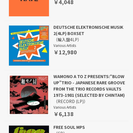
￥4,048
DEUTSCHE ELEKTRONISCHE MUSIK
2(4LP) BOXSET
（輸入盤4LP）
Various Artists
￥12,980
WAMONO A TO Z PRESENTS:“BLOW
UP”TRIO - JAPANESE RARE GROOVE
FROM THE TRIO RECORDS VAULTS
1973-1981 (SELECTED BY CHINTAM)
（RECORD (LP)）
Various Artists
￥6,138
FREE SOUL MPS