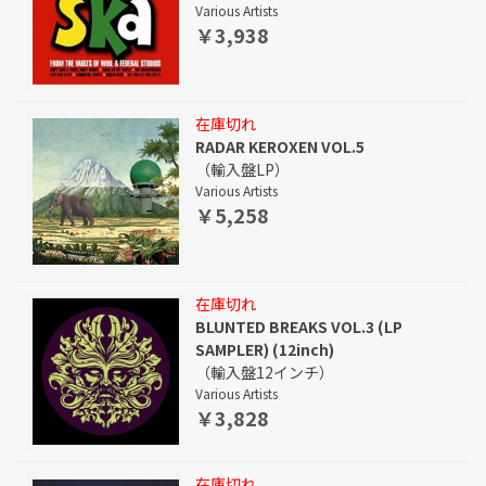
Various Artists
￥3,938
在庫切れ
RADAR KEROXEN VOL.5
（輸入盤LP）
Various Artists
￥5,258
在庫切れ
BLUNTED BREAKS VOL.3 (LP
SAMPLER) (12inch)
（輸入盤12インチ）
Various Artists
￥3,828
在庫切れ