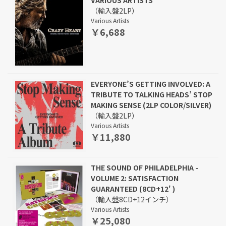
VARIOUS ARTISTS
（輸入盤2LP）
Various Artists
￥6,688
EVERYONE’S GETTING INVOLVED: A
TRIBUTE TO TALKING HEADS’ STOP
MAKING SENSE (2LP COLOR/SILVER)
（輸入盤2LP）
Various Artists
￥11,880
THE SOUND OF PHILADELPHIA -
VOLUME 2: SATISFACTION
GUARANTEED (8CD+12' )
（輸入盤8CD+12インチ）
Various Artists
￥25,080