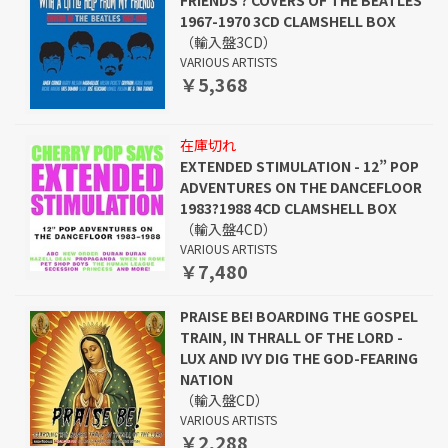
FRIENDS ? COVERS OF THE BEATLES
1967-1970 3CD CLAMSHELL BOX
（輸入盤3CD）
VARIOUS ARTISTS
￥5,368
在庫切れ
EXTENDED STIMULATION - 12” POP
ADVENTURES ON THE DANCEFLOOR
1983?1988 4CD CLAMSHELL BOX
（輸入盤4CD）
VARIOUS ARTISTS
￥7,480
PRAISE BE! BOARDING THE GOSPEL
TRAIN, IN THRALL OF THE LORD -
LUX AND IVY DIG THE GOD-FEARING
NATION
（輸入盤CD）
VARIOUS ARTISTS
￥2,288