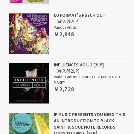
DJ FORMAT'S PSYCH OUT
（輸入盤2LP）
Various Artists
￥2,948
INFLUENCES VOL. 2 [2LP]
（輸入盤2LP）
Various Artists : COMPILED & MIXED BY DJ
MARKY
￥2,728
IF MUSIC PRESENTS YOU NEED THIS!
AN INTRODUCTION TO BLACK
SAINT & SOUL NOTE RECORDS
(1975 TO 1985)［3LP］