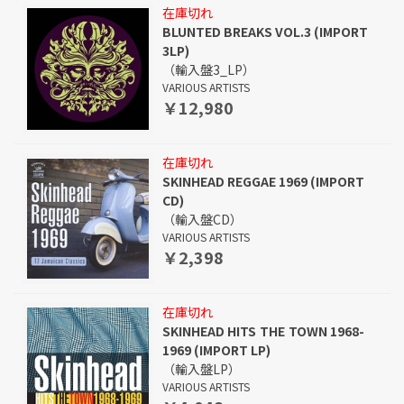
在庫切れ
BLUNTED BREAKS VOL.3 (IMPORT
3LP)
（輸入盤3_LP）
VARIOUS ARTISTS
￥12,980
在庫切れ
SKINHEAD REGGAE 1969 (IMPORT
CD)
（輸入盤CD）
VARIOUS ARTISTS
￥2,398
在庫切れ
SKINHEAD HITS THE TOWN 1968-
1969 (IMPORT LP)
（輸入盤LP）
VARIOUS ARTISTS