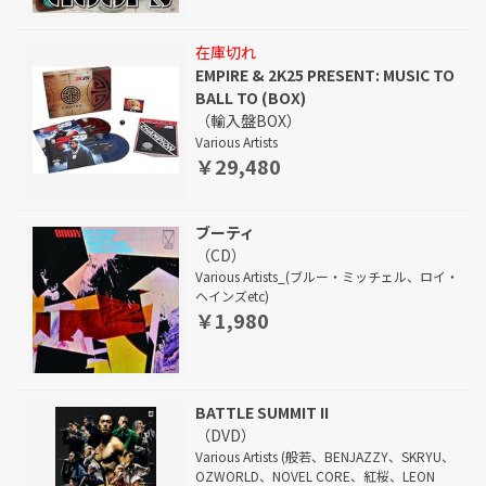
在庫切れ
EMPIRE & 2K25 PRESENT: MUSIC TO
BALL TO (BOX)
（輸入盤BOX）
Various Artists
￥29,480
ブーティ
（CD）
Various Artists_(ブルー・ミッチェル、ロイ・
ヘインズetc)
￥1,980
BATTLE SUMMIT II
（DVD）
Various Artists (般若、BENJAZZY、SKRYU、
OZWORLD、NOVEL CORE、紅桜、LEON