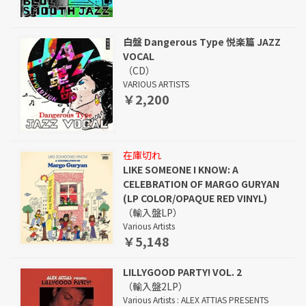
白盤 Dangerous Type 悦楽篇 JAZZ
VOCAL
（CD）
VARIOUS ARTISTS
￥2,200
在庫切れ
LIKE SOMEONE I KNOW: A
CELEBRATION OF MARGO GURYAN
(LP COLOR/OPAQUE RED VINYL)
（輸入盤LP）
Various Artists
￥5,148
LILLYGOOD PARTY! VOL. 2
（輸入盤2LP）
Various Artists : ALEX ATTIAS PRESENTS