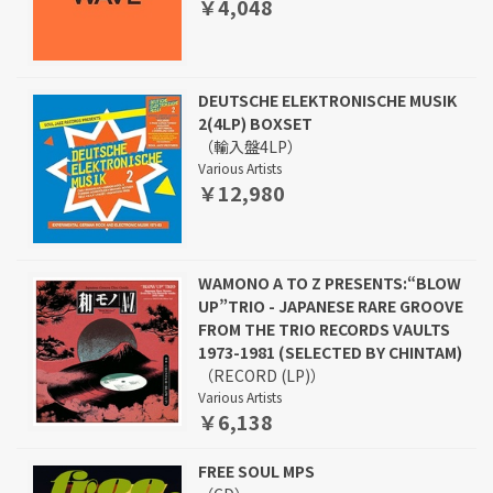
￥4,048
DEUTSCHE ELEKTRONISCHE MUSIK
2(4LP) BOXSET
（輸入盤4LP）
Various Artists
￥12,980
WAMONO A TO Z PRESENTS:“BLOW
UP”TRIO - JAPANESE RARE GROOVE
FROM THE TRIO RECORDS VAULTS
1973-1981 (SELECTED BY CHINTAM)
（RECORD (LP)）
Various Artists
￥6,138
FREE SOUL MPS