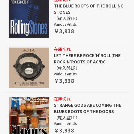
THE BLUE ROOTS OF THE ROLLING
STONES
（輸入盤LP）
Various Artists
￥3,938
在庫切れ
LET THERE BE ROCK’N’ROLL,THE
ROCK’N’ROOTS OF AC/DC
（輸入盤LP）
Various Artists
￥3,938
在庫切れ
STRANGE GODS ARE COMING THE
BLUES ROOTS OF THE DOORS
（輸入盤LP）
Various Artists
￥3,938