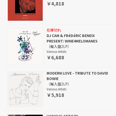
￥4,818
在庫切れ
DJ CAM & FRéDéRIC BENEIX
PRESENT: WINE4MELOMANES
（輸入盤2LP）
Various Artists
￥6,688
MODERN LOVE - TRIBUTE TO DAVID
BOWIE
（輸入盤2LP）
Various Artists
￥5,918