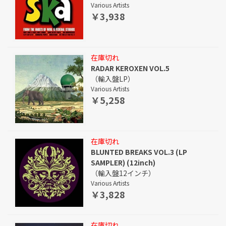
Various Artists
￥3,938
在庫切れ
RADAR KEROXEN VOL.5
（輸入盤LP）
Various Artists
￥5,258
在庫切れ
BLUNTED BREAKS VOL.3 (LP
SAMPLER) (12inch)
（輸入盤12インチ）
Various Artists
￥3,828
在庫切れ