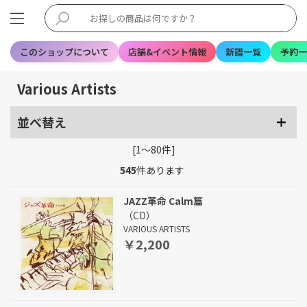
このショップについて
店舗&イベント情報
新譜一覧
予約一
Various Artists
並べ替え
[1～80件]
545
件あります
JAZZ革命 Calm篇
（CD）
VARIOUS ARTISTS
￥2,200