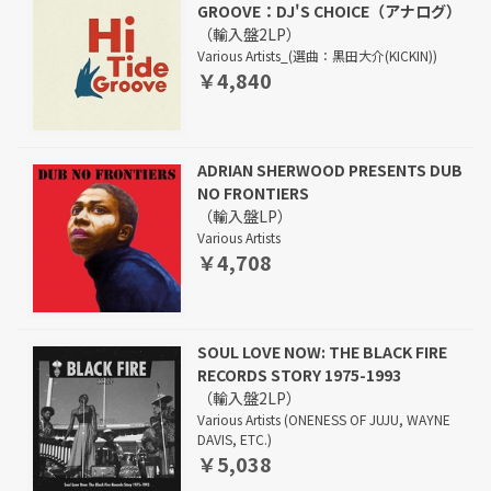
GROOVE：DJ'S CHOICE（アナログ）
（輸入盤2LP）
Various Artists_(選曲：黒田大介(KICKIN))
￥4,840
ADRIAN SHERWOOD PRESENTS DUB
NO FRONTIERS
（輸入盤LP）
Various Artists
￥4,708
SOUL LOVE NOW: THE BLACK FIRE
RECORDS STORY 1975-1993
（輸入盤2LP）
Various Artists (ONENESS OF JUJU, WAYNE
DAVIS, ETC.)
￥5,038