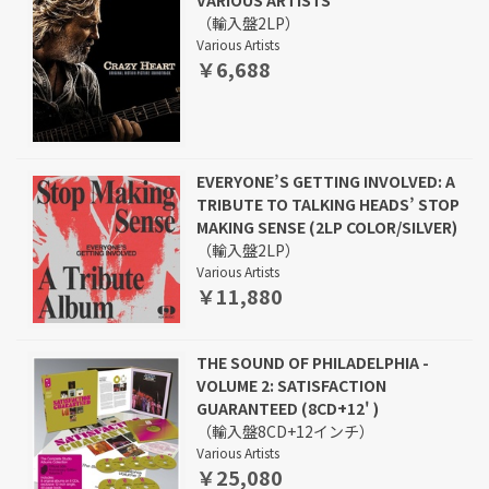
VARIOUS ARTISTS
（輸入盤2LP）
Various Artists
￥6,688
EVERYONE’S GETTING INVOLVED: A
TRIBUTE TO TALKING HEADS’ STOP
MAKING SENSE (2LP COLOR/SILVER)
（輸入盤2LP）
Various Artists
￥11,880
THE SOUND OF PHILADELPHIA -
VOLUME 2: SATISFACTION
GUARANTEED (8CD+12' )
（輸入盤8CD+12インチ）
Various Artists
￥25,080