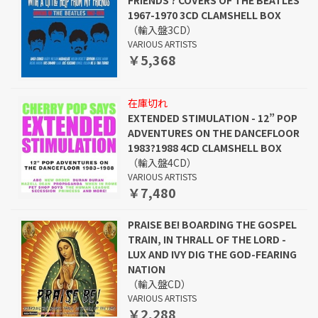
FRIENDS ? COVERS OF THE BEATLES
1967-1970 3CD CLAMSHELL BOX
（輸入盤3CD）
VARIOUS ARTISTS
￥5,368
在庫切れ
EXTENDED STIMULATION - 12” POP
ADVENTURES ON THE DANCEFLOOR
1983?1988 4CD CLAMSHELL BOX
（輸入盤4CD）
VARIOUS ARTISTS
￥7,480
PRAISE BE! BOARDING THE GOSPEL
TRAIN, IN THRALL OF THE LORD -
LUX AND IVY DIG THE GOD-FEARING
NATION
（輸入盤CD）
VARIOUS ARTISTS
￥2,288