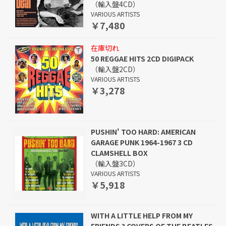
（輸入盤4CD）
VARIOUS ARTISTS
￥7,480
在庫切れ
50 REGGAE HITS 2CD DIGIPACK
（輸入盤2CD）
VARIOUS ARTISTS
￥3,278
PUSHIN' TOO HARD: AMERICAN
GARAGE PUNK 1964-1967 3 CD
CLAMSHELL BOX
（輸入盤3CD）
VARIOUS ARTISTS
￥5,918
WITH A LITTLE HELP FROM MY