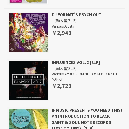
DJ FORMAT'S PSYCH OUT
（輸入盤2LP）
Various Artists
￥2,948
INFLUENCES VOL. 2 [2LP]
（輸入盤2LP）
Various Artists : COMPILED & MIXED BY DJ
MARKY
￥2,728
IF MUSIC PRESENTS YOU NEED THIS!
AN INTRODUCTION TO BLACK
SAINT & SOUL NOTE RECORDS
(1975 TO 1985)［3LP］