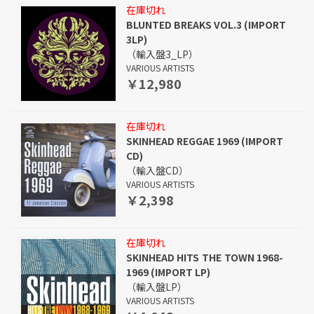
在庫切れ
BLUNTED BREAKS VOL.3 (IMPORT
3LP)
（輸入盤3_LP）
VARIOUS ARTISTS
￥12,980
在庫切れ
SKINHEAD REGGAE 1969 (IMPORT
CD)
（輸入盤CD）
VARIOUS ARTISTS
￥2,398
在庫切れ
SKINHEAD HITS THE TOWN 1968-
1969 (IMPORT LP)
（輸入盤LP）
VARIOUS ARTISTS