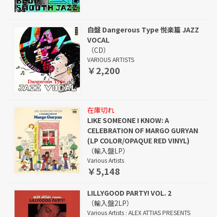
白盤 Dangerous Type 悦楽篇 JAZZ
VOCAL
（CD）
VARIOUS ARTISTS
￥2,200
在庫切れ
LIKE SOMEONE I KNOW: A
CELEBRATION OF MARGO GURYAN
(LP COLOR/OPAQUE RED VINYL)
（輸入盤LP）
Various Artists
￥5,148
LILLYGOOD PARTY! VOL. 2
（輸入盤2LP）
Various Artists : ALEX ATTIAS PRESENTS