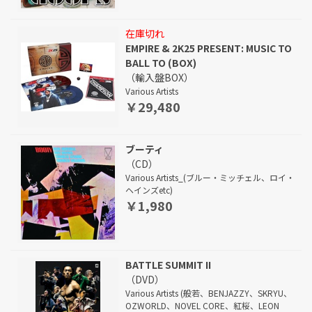
在庫切れ
EMPIRE & 2K25 PRESENT: MUSIC TO
BALL TO (BOX)
（輸入盤BOX）
Various Artists
￥29,480
ブーティ
（CD）
Various Artists_(ブルー・ミッチェル、ロイ・
ヘインズetc)
￥1,980
BATTLE SUMMIT II
（DVD）
Various Artists (般若、BENJAZZY、SKRYU、
OZWORLD、NOVEL CORE、紅桜、LEON