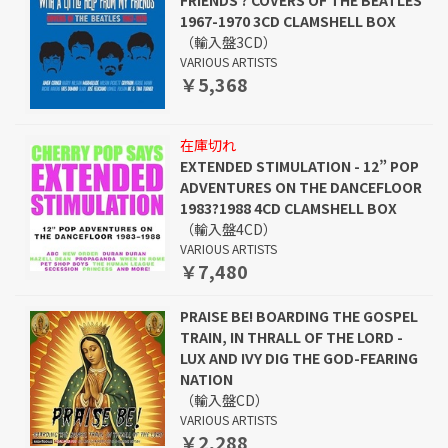
FRIENDS ? COVERS OF THE BEATLES
1967-1970 3CD CLAMSHELL BOX
（輸入盤3CD）
VARIOUS ARTISTS
￥5,368
在庫切れ
EXTENDED STIMULATION - 12” POP
ADVENTURES ON THE DANCEFLOOR
1983?1988 4CD CLAMSHELL BOX
（輸入盤4CD）
VARIOUS ARTISTS
￥7,480
PRAISE BE! BOARDING THE GOSPEL
TRAIN, IN THRALL OF THE LORD -
LUX AND IVY DIG THE GOD-FEARING
NATION
（輸入盤CD）
VARIOUS ARTISTS
￥2,288