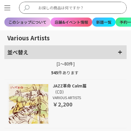
このショップについて
店舗&イベント情報
新譜一覧
予約一
Various Artists
並べ替え
[1～80件]
545
件あります
JAZZ革命 Calm篇
（CD）
VARIOUS ARTISTS
￥2,200