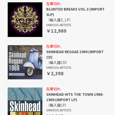
在庫切れ
BLUNTED BREAKS VOL.3 (IMPORT
3LP)
（輸入盤3_LP）
VARIOUS ARTISTS
￥12,980
在庫切れ
SKINHEAD REGGAE 1969 (IMPORT
CD)
（輸入盤CD）
VARIOUS ARTISTS
￥2,398
在庫切れ
SKINHEAD HITS THE TOWN 1968-
1969 (IMPORT LP)
（輸入盤LP）
VARIOUS ARTISTS