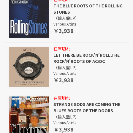
THE BLUE ROOTS OF THE ROLLING
STONES
（輸入盤LP）
Various Artists
￥3,938
在庫切れ
LET THERE BE ROCK’N’ROLL,THE
ROCK’N’ROOTS OF AC/DC
（輸入盤LP）
Various Artists
￥3,938
在庫切れ
STRANGE GODS ARE COMING THE
BLUES ROOTS OF THE DOORS
（輸入盤LP）
Various Artists
￥3,938