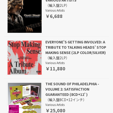
VARIOUS ARTISTS
（輸入盤2LP）
Various Artists
￥6,688
EVERYONE’S GETTING INVOLVED: A
TRIBUTE TO TALKING HEADS’ STOP
MAKING SENSE (2LP COLOR/SILVER)
（輸入盤2LP）
Various Artists
￥11,880
THE SOUND OF PHILADELPHIA -
VOLUME 2: SATISFACTION
GUARANTEED (8CD+12' )
（輸入盤8CD+12インチ）
Various Artists
￥25,080