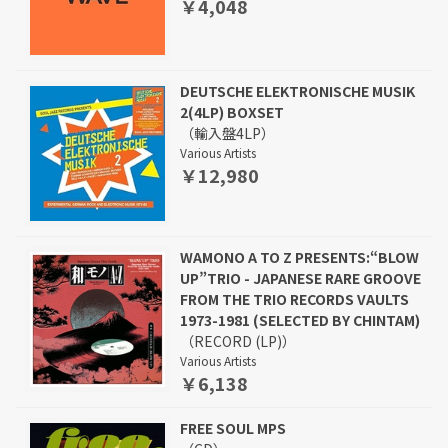
￥4,048
DEUTSCHE ELEKTRONISCHE MUSIK
2(4LP) BOXSET
（輸入盤4LP）
Various Artists
￥12,980
WAMONO A TO Z PRESENTS:“BLOW
UP”TRIO - JAPANESE RARE GROOVE
FROM THE TRIO RECORDS VAULTS
1973-1981 (SELECTED BY CHINTAM)
（RECORD (LP)）
Various Artists
￥6,138
FREE SOUL MPS