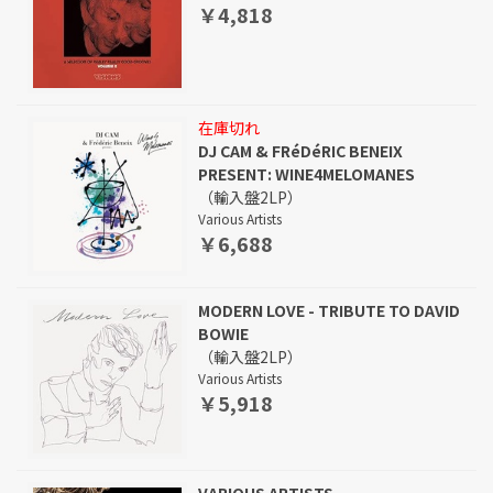
￥4,818
在庫切れ
DJ CAM & FRéDéRIC BENEIX
PRESENT: WINE4MELOMANES
（輸入盤2LP）
Various Artists
￥6,688
MODERN LOVE - TRIBUTE TO DAVID
BOWIE
（輸入盤2LP）
Various Artists
￥5,918