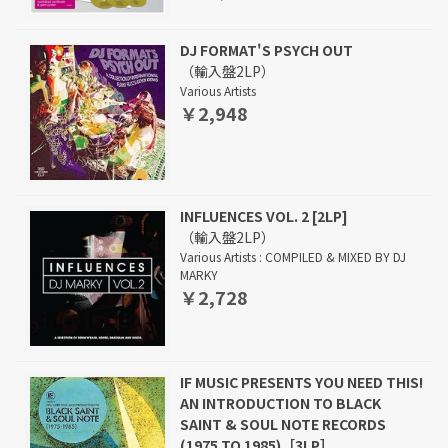
DJ FORMAT'S PSYCH OUT
（輸入盤2LP）
Various Artists
￥2,948
INFLUENCES VOL. 2 [2LP]
（輸入盤2LP）
Various Artists : COMPILED & MIXED BY DJ
MARKY
￥2,728
IF MUSIC PRESENTS YOU NEED THIS!
AN INTRODUCTION TO BLACK
SAINT & SOUL NOTE RECORDS
(1975 TO 1985)［3LP］