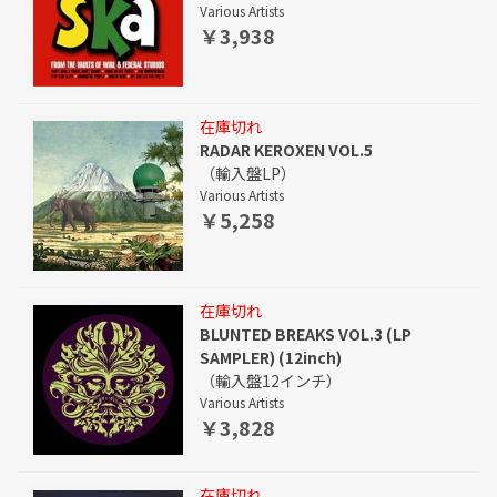
Various Artists
￥3,938
在庫切れ
RADAR KEROXEN VOL.5
（輸入盤LP）
Various Artists
￥5,258
在庫切れ
BLUNTED BREAKS VOL.3 (LP
SAMPLER) (12inch)
（輸入盤12インチ）
Various Artists
￥3,828
在庫切れ