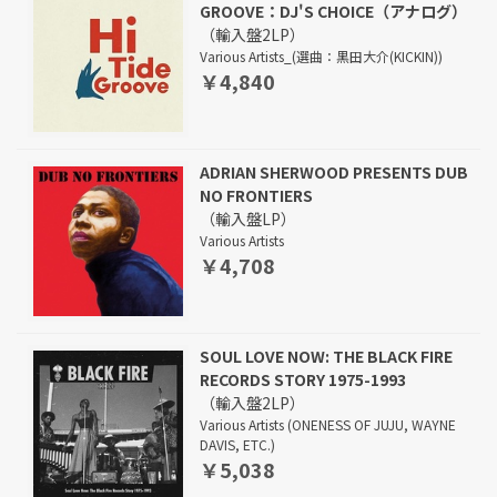
GROOVE：DJ'S CHOICE（アナログ）
（輸入盤2LP）
Various Artists_(選曲：黒田大介(KICKIN))
￥4,840
ADRIAN SHERWOOD PRESENTS DUB
NO FRONTIERS
（輸入盤LP）
Various Artists
￥4,708
SOUL LOVE NOW: THE BLACK FIRE
RECORDS STORY 1975-1993
（輸入盤2LP）
Various Artists (ONENESS OF JUJU, WAYNE
DAVIS, ETC.)
￥5,038