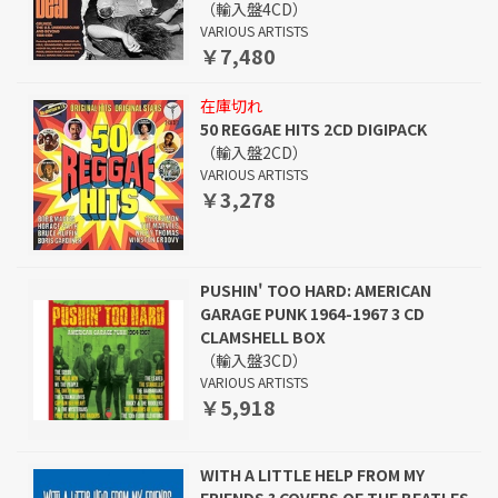
（輸入盤4CD）
VARIOUS ARTISTS
￥7,480
在庫切れ
50 REGGAE HITS 2CD DIGIPACK
（輸入盤2CD）
VARIOUS ARTISTS
￥3,278
PUSHIN' TOO HARD: AMERICAN
GARAGE PUNK 1964-1967 3 CD
CLAMSHELL BOX
（輸入盤3CD）
VARIOUS ARTISTS
￥5,918
WITH A LITTLE HELP FROM MY