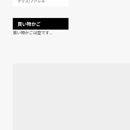
グッズ/アパレル
買い物かご
買い物かごは空です...