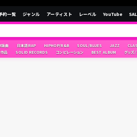
予約一覧
ジャンル
アーティスト
レーベル
YouTube
SA
/歌謡曲
日本語RAP
HIPHOP/R&B
SOUL/BLUES
JAZZ
CLA
像作品
SOLID RECORDS
コンピレーション
BEST ALBUM
グッズ