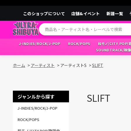
このショップについて
店舗&イベント
新譜一覧
J-INDIES/ROCK/J-POP
ROCK/POPS
和モノ/CITY POP
SOUNDTRACK/映
ホーム
>
アーティスト
>
アーティストS
>
SLIFT
SLIFT
ジャンルから探す
J-INDIES/ROCK/J-POP
ROCK/POPS
和モノ/CITY POP/歌謡曲