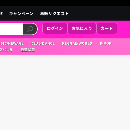
LE
キャンペーン
再販リクエスト
ログイン
お気に入り
カート
SSIC/NEWAGE
CLUB/DANCE
REGGAE/WORLD
K-POP
/アパレル
最速試聴