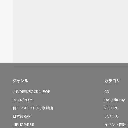
ジャンル
カテゴリ
J-INDIES/ROCK/J-POP
CD
ROCK/POPS
DVD/Blu-ray
和モノ/CITY POP/歌謡曲
RECORD
日本語RAP
アパレル
HIPHOP/R&B
イベント関連