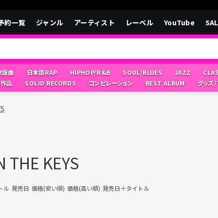
予約一覧
ジャンル
アーティスト
レーベル
YouTube
SA
/歌謡曲
日本語RAP
HIPHOP/R&B
SOUL/BLUES
JAZZ
CLA
像作品
SOLID RECORDS
コンピレーション
BEST ALBUM
グッズ
YS
 THE KEYS
トル
発売日
価格(安い順)
価格(高い順)
発売日＋タイトル