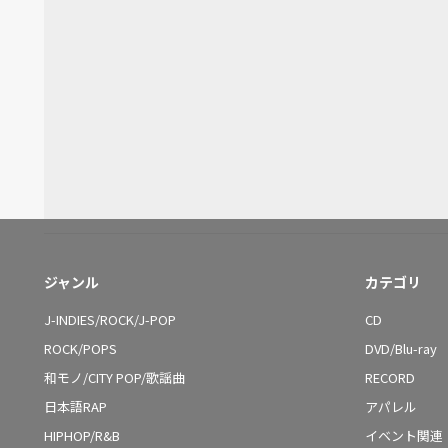
ジャンル
カテゴリ
J-INDIES/ROCK/J-POP
CD
ROCK/POPS
DVD/Blu-ray
和モノ/CITY POP/歌謡曲
RECORD
日本語RAP
アパレル
HIPHOP/R&B
イベント関連