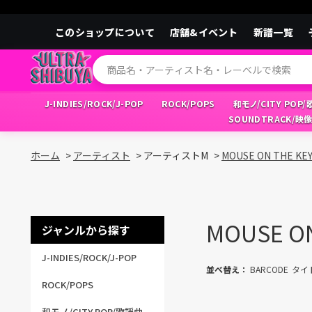
このショップについて
店舗&イベント
新譜一覧
J-INDIES/ROCK/J-POP
ROCK/POPS
和モノ/CITY POP
SOUNDTRACK/映
ホーム
>
アーティスト
>
アーティストM
>
MOUSE ON THE KE
MOUSE ON
ジャンルから探す
J-INDIES/ROCK/J-POP
並べ替え：
BARCODE
タイ
ROCK/POPS
和モノ/CITY POP/歌謡曲