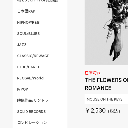
日本語RAP
HIPHOP/R&B
SOUL/BLUES
JAZZ
CLASSIC/NEWAGE
CLUB/DANCE
在庫切れ
REGGAE/World
THE FLOWERS O
ROMANCE
K-POP
MOUSE ON THE KEYS
映像作品/サントラ
￥2,530
SOLID RECORDS
コンピレーション