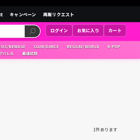
LE
キャンペーン
再販リクエスト
ログイン
お気に入り
カート
SSIC/NEWAGE
CLUB/DANCE
REGGAE/WORLD
K-POP
/アパレル
最速試聴
1
件あります