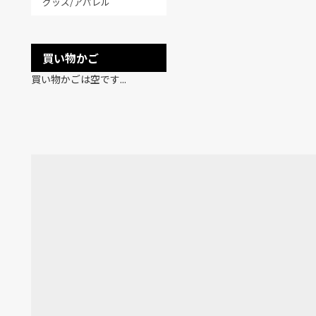
グッズ/アパレル
買い物かご
買い物かごは空です...