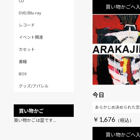
CD
買い物かごへ
DVD/Blu-ray
レコード
イベント関連
カセット
書籍
BOX
グッズ/アパレル
今日
あらかじめ決められた恋
買い物かご
￥1,676
買い物かごは空です...
買い物かごへ