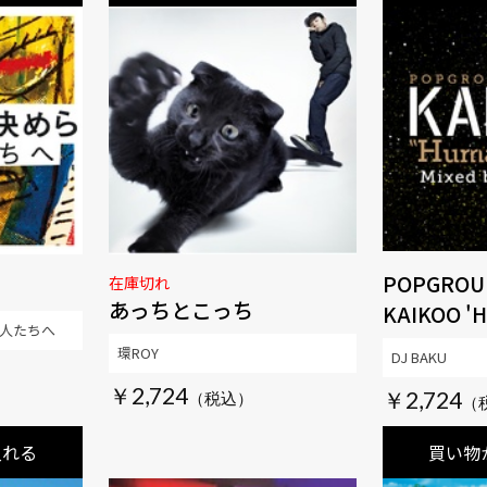
POPGROU
在庫切れ
あっちとこっち
KAIKOO '
人たちへ
環ROY
DJ BAKU
￥2,724
￥2,724
入れる
買い物