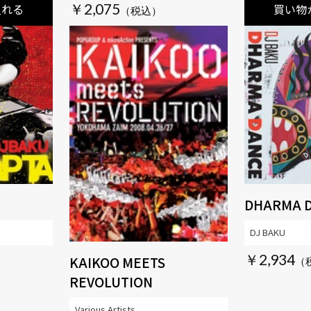
￥2,075
入れる
買い物
DHARMA 
DJ BAKU
￥2,934
KAIKOO MEETS
REVOLUTION
Various Artists