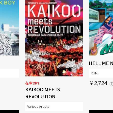
HELL ME 
RUMI
￥2,724
在庫切れ
KAIKOO MEETS
REVOLUTION
Various Artists