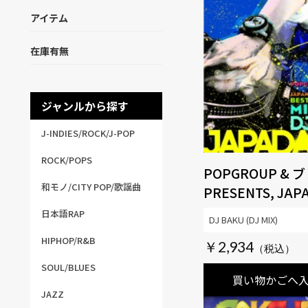
アイテム
在庫有無
ジャンルから探す
J-INDIES/ROCK/J-POP
ROCK/POPS
POPGROUP & 
和モノ/CITY POP/歌謡曲
PRESENTS, JAP
VOL.3 MIXED BY
日本語RAP
DJ BAKU (DJ MIX)
HIPHOP/R&B
￥2,934
SOUL/BLUES
買い物かごへ
JAZZ