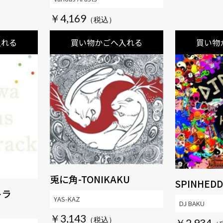
￥4,169
入れる
買い物かごへ入れる
買い物
兎に角-TONIKAKU
SPINHEDD
トラ
YAS-KAZ
DJ BAKU
￥3,143
￥2,934