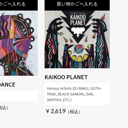
かごへ入れる
買い物かごへ入れる
KAIKOO PLANET
DANCE
Various Artists (DJ BAKU, GOTH-
TRAD, BLACK GANION, OAK,
SKYFISH, ETC.)
￥2,619