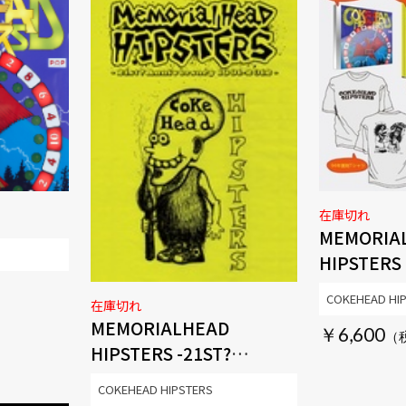
在庫切れ
MEMORIA
HIPSTERS
-21ST? A
COKEHEAD HI
在庫切れ
1991-2012
MEMORIALHEAD
￥6,600
HIPSTERS -21ST?
ANNIVERSARY 1991-
COKEHEAD HIPSTERS
2012-