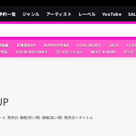
予約一覧
ジャンル
アーティスト
レーベル
YouTube
SA
/歌謡曲
日本語RAP
HIPHOP/R&B
SOUL/BLUES
JAZZ
CLA
像作品
SOLID RECORDS
コンピレーション
BEST ALBUM
グッズ
UP
トル
発売日
価格(安い順)
価格(高い順)
発売日＋タイトル