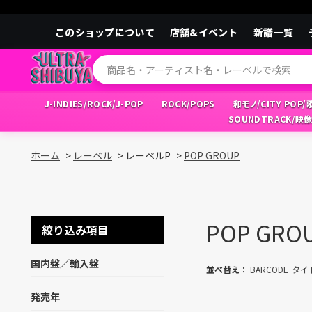
このショップについて
店舗&イベント
新譜一覧
J-INDIES/ROCK/J-POP
ROCK/POPS
和モノ/CITY POP
SOUNDTRACK/映
ホーム
>
レーベル
>
レーベルP
>
POP GROUP
POP GRO
絞り込み項目
国内盤／輸入盤
並べ替え：
BARCODE
タイ
発売年