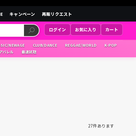
LE
キャンペーン
再販リクエスト
ログイン
お気に入り
カート
SSIC/NEWAGE
CLUB/DANCE
REGGAE/WORLD
K-POP
/アパレル
最速試聴
27
件あります