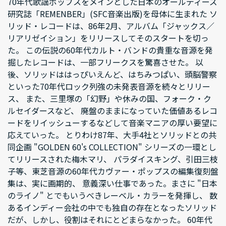
70年代歌謡ポップスをメインとした日本のオールディーズ
研究誌「REMENBER」(SFC音楽出版)を母体に生まれた ソ
リッド・レコードは、86年2月、アルバム「ジャックス／
リアリゼイション」をリリースしてそのスタートを切っ
た。 この伝説の60年代カルト・バンドの貴重な音源を発
掘したレコードは、一部フリークスを驚喜させた。 以
後、ソリッドははっぴいえんど、はちみつぱい、頭脳警察
といった70年代ロック列強の未発表音源を続々とリリー
ス、 また、三里塚の「幻野」や休みの国、フォーク・ク
ルセイダースなど、 廃盤のままになっていた価値あるレコ
ードをリイッシューするなどして音楽マニアの厚い要望に
応えていった。 とりわけ87年、大手4社とソリッドとの共
同企画 "GOLDEN 60's COLLECTION" シリーズの一環とし
てリリースされた梅木マリ、 パラダイスキング、引田三枝
子等、東芝音源の60年代カヴァー・ポップスの編集復刻盤
集は、実に画期的、 意義深い仕事であった。まさに "日本
のライノ" とでもいうべきレーベル・カラーを発揮し、 数
あるインディー会社の中でも独自の存在となったソリッド
だが、しかし、役割はそれにとどまらなかった。 60年代