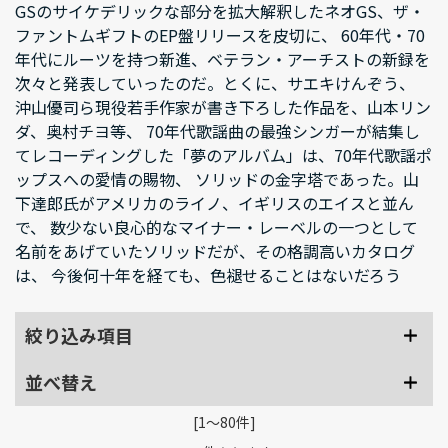
GSのサイケデリックな部分を拡大解釈したネオGS、ザ・
ファントムギフトのEP盤リリースを皮切に、 60年代・70
年代にルーツを持つ新進、ベテラン・アーチストの新録を
次々と発表していったのだ。とくに、サエキけんぞう、
沖山優司ら現役若手作家が書き下ろした作品を、山本リン
ダ、奥村チヨ等、 70年代歌謡曲の最強シンガーが結集し
てレコーディングした「夢のアルバム」は、70年代歌謡ポ
ップスへの愛情の賜物、 ソリッドの金字塔であった。山
下達郎氏がアメリカのライノ、イギリスのエイスと並ん
で、 数少ない良心的なマイナー・レーベルの一つとして
名前をあげていたソリッドだが、その格調高いカタログ
は、 今後何十年を経ても、色褪せることはないだろう
絞り込み項目
並べ替え
[1～80件]