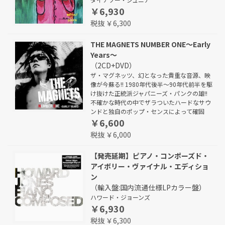
￥6,930
税抜 ￥6,300
THE MAGNETS NUMBER ONE～Early
Years～
（2CD+DVD）
ザ・マグネッツ、幻となった貴重な音源、映
像が今蘇る!! 1980年代後半～90年代前半を駆
け抜けた正統派ジャパニーズ・パンクの雄!!
不確かな時代の中でザラついたハードなサウ
ンドと独自のポップ・センスによって確固
￥6,600
税抜 ￥6,000
【発売延期】ピアノ・コンポーズド・
アイボリー・ヴァイナル・エディショ
ン
（輸入盤:国内流通仕様LPカラー盤）
ハワード・ジョーンズ
￥6,930
税抜 ￥6,300