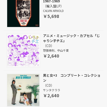
1967-1969
（輸入盤LP）
CALVIN ARNOLD
￥5,698
アニメ・ミュージック・カプセル「じ
ゃりン子チエ」
（CD）
惣領泰則、中山千夏
￥2,640
男と女+3 コンプリート・コレクショ
ン
（CD）
サンタクララ
￥2,640