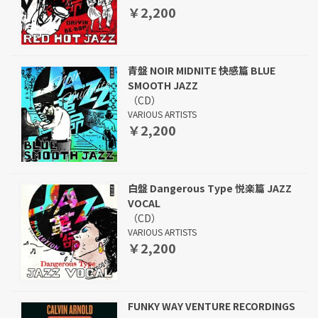
￥2,200
青盤 NOIR MIDNITE 快感篇 BLUE
SMOOTH JAZZ
（CD）
VARIOUS ARTISTS
￥2,200
白盤 Dangerous Type 悦楽篇 JAZZ
VOCAL
（CD）
VARIOUS ARTISTS
￥2,200
FUNKY WAY VENTURE RECORDINGS