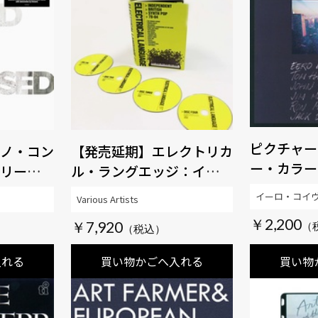
ピクチャー
ノ・コン
【発売延期】エレクトリカ
ー・カラー
リー・ヴ
ル・ラングエッジ：インデ
ション
ィペンデント・ブリティッ
イーロ・コイ
Various Artists
シュ・シンセ・ポップ
￥2,200
￥7,920
1978-84（4CD BOX）
入れる
買い物かごへ入れる
買い物