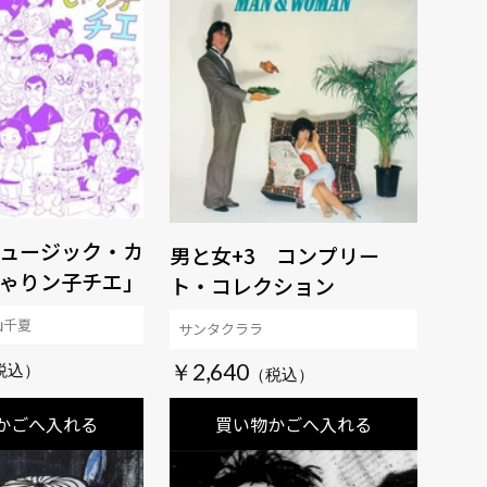
ュージック・カ
男と女+3 コンプリー
ゃりン子チエ」
ト・コレクション
山千夏
サンタクララ
￥2,640
かごへ入れる
買い物かごへ入れる