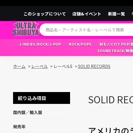
このショップについて
店舗&イベント
新譜一覧
J-INDIES/ROCK/J-POP
ROCK/POPS
和モノ/CITY POP
SOUNDTRACK/映
ホーム
>
レーベル
>
レーベルS
>
SOLID RECORDS
SOLID RE
絞り込み項目
国内盤／輸入盤
発売年
アメリカの