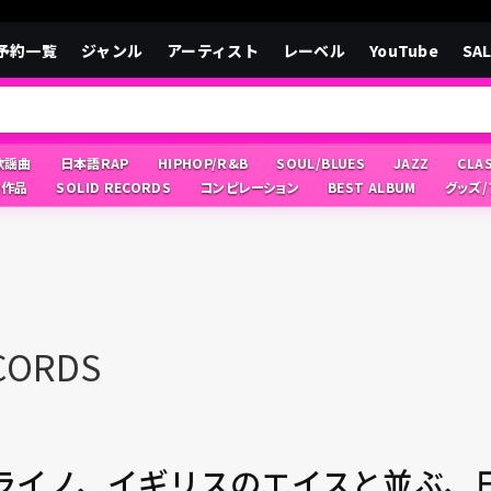
予約一覧
ジャンル
アーティスト
レーベル
YouTube
SA
/歌謡曲
日本語RAP
HIPHOP/R&B
SOUL/BLUES
JAZZ
CLA
像作品
SOLID RECORDS
コンピレーション
BEST ALBUM
グッズ
CORDS
ライノ、イギリスのエイスと並ぶ、