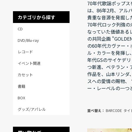
70年代歌謡ポップス
は、86年2月、ア
カテゴリから探す
貴重な音源を発掘し
70年代ロック列強
CD
なっていた価値ある
の共同企画 "GOLD
DVD/Blu-ray
の60年代カヴァー・
レコード
ル・カラーを発揮し
年代GSのサイケデリ
イベント関連
つ新進、ベテラン・
作品を、山本リンダ
カセット
スへの愛情の賜物、
書籍
ー・レーベルの一つ
BOX
グッズ/アパレル
並べ替え：
BARCODE
タイ