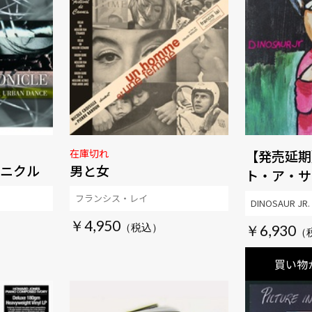
在庫切れ
【発売延期
ニクル
男と女
ト・ア・サ
ッター・グ
フランシス・レイ
DINOSAUR JR.
ナル・エデ
￥4,950
￥6,930
買い物