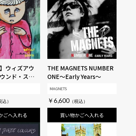
】ウィズアウ
THE MAGNETS NUMBER
ウンド・スプラ
ONE～Early Years～
リーン・ヴァイ
MAGNETS
ィション
￥6,600
かごへ入れる
買い物かごへ入れる