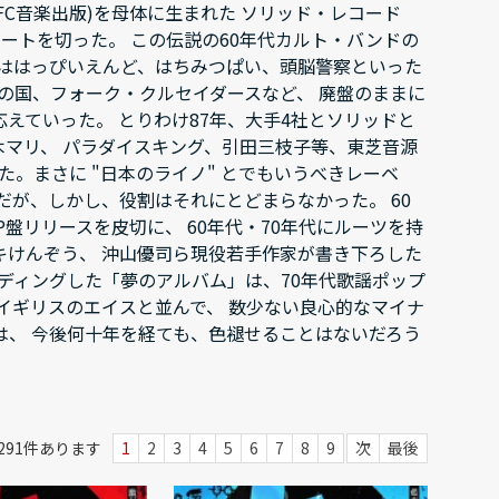
SFC音楽出版)を母体に生まれた ソリッド・レコード
ートを切った。 この伝説の60年代カルト・バンドの
ドははっぴいえんど、はちみつぱい、頭脳警察といった
の国、フォーク・クルセイダースなど、 廃盤のままに
えていった。 とりわけ87年、大手4社とソリッドと
された梅木マリ、 パラダイスキング、引田三枝子等、東芝音源
。まさに "日本のライノ" とでもいうべきレーベ
が、しかし、役割はそれにとどまらなかった。 60
盤リリースを皮切に、 60年代・70年代にルーツを持
キけんぞう、 沖山優司ら現役若手作家が書き下ろした
ディングした「夢のアルバム」は、70年代歌謡ポップ
イギリスのエイスと並んで、 数少ない良心的なマイナ
、 今後何十年を経ても、色褪せることはないだろう
291
件あります
1
2
3
4
5
6
7
8
9
次
最後