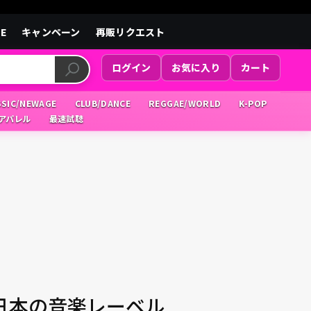
LE
キャンペーン
再販リクエスト
ログイン
お気に入り
カート
SSIC/NEWAGE
CLUB/DANCE
REGGAE/WORLD
K-POP
/アパレル
最速試聴
日本の音楽レーベル