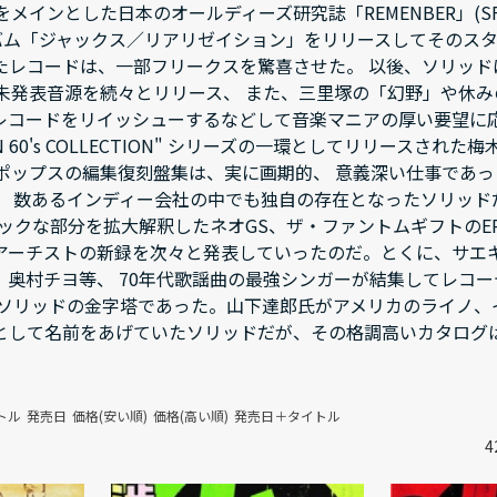
をメインとした日本のオールディーズ研究誌「REMENBER」(
ルバム「ジャックス／リアリゼイション」をリリースしてそのスタ
たレコードは、一部フリークスを驚喜させた。 以後、ソリッ
の未発表音源を続々とリリース、 また、三里塚の「幻野」や休み
レコードをリイッシューするなどして音楽マニアの厚い要望に応
EN 60's COLLECTION" シリーズの一環としてリリース
ポップスの編集復刻盤集は、実に画期的、 意義深い仕事であった
、 数あるインディー会社の中でも独自の存在となったソリッドだ
ックな部分を拡大解釈したネオGS、ザ・ファントムギフトのEP
アーチストの新録を次々と発表していったのだ。とくに、サエ
、奥村チヨ等、 70年代歌謡曲の最強シンガーが結集してレコー
 ソリッドの金字塔であった。山下達郎氏がアメリカのライノ、
として名前をあげていたソリッドだが、その格調高いカタログは
トル
発売日
価格(安い順)
価格(高い順)
発売日＋タイトル
4