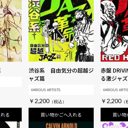
篇
渋谷系 自由気分の超越ジ
赤盤 DRiVi
ャズ篇
る激ジャズ篇 RED 
JAZZ
VARIOUS ARTISTS
VARIOUS ARTI
￥2,200
￥2,200
入れる
買い物かごへ入れる
買い物