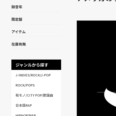
録音年
限定盤
アイテム
在庫有無
ジャンルから探す
J-INDIES/ROCK/J-POP
ROCK/POPS
和モノ/CITY POP/歌謡曲
日本語RAP
HIPHOP/R&B