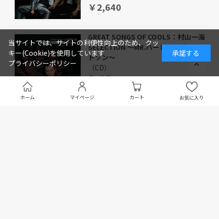
￥2,640
GREAT SONGS OF COOLS：村山一海
当サイトでは、サイトの利便性向上のため、クッ
SELECTION ～MR.ハーレー・ダビッ
キー(Cookie)を使用しています
承諾する
ドソン～
プライバシーポリシー
（CD）
クールス
￥2,640
ホーム
マイページ
カート
お気に入り
泣きながらツイスト
（CD）
クールス
￥1,650
A TRIBUTE TO COOLS 'GET HOT
COOL BLOOD BROTHERS'