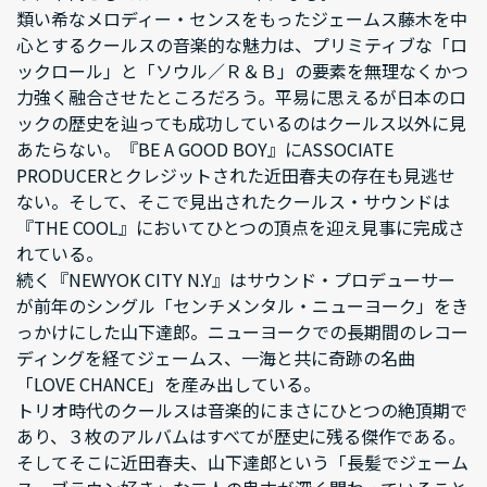
類い希なメロディー・センスをもったジェームス藤木を中
心とするクールスの音楽的な魅力は、プリミティブな「ロ
ックロール」と「ソウル／Ｒ＆Ｂ」の要素を無理なくかつ
力強く融合させたところだろう。平易に思えるが日本のロ
ックの歴史を辿っても成功しているのはクールス以外に見
あたらない。『BE A GOOD BOY』にASSOCIATE
PRODUCERとクレジットされた近田春夫の存在も見逃せ
ない。そして、そこで見出されたクールス・サウンドは
『THE COOL』においてひとつの頂点を迎え見事に完成さ
れている。
続く『NEWYOK CITY N.Y』はサウンド・プロデューサー
が前年のシングル「センチメンタル・ニューヨーク」をき
っかけにした山下達郎。ニューヨークでの長期間のレコー
ディングを経てジェームス、一海と共に奇跡の名曲
「LOVE CHANCE」を産み出している。
トリオ時代のクールスは音楽的にまさにひとつの絶頂期で
あり、３枚のアルバムはすべてが歴史に残る傑作である。
そしてそこに近田春夫、山下達郎という「長髪でジェーム