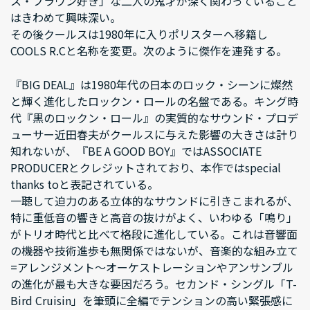
ス・ブラウン好き」な二人の鬼才が深く関わっていること
はきわめて興味深い。
その後クールスは1980年に入りポリスターへ移籍し
COOLS R.Cと名称を変更。次のように傑作を連発する。
『BIG DEAL』は1980年代の日本のロック・シーンに燦然
と輝く進化したロックン・ロールの名盤である。キング時
代『黒のロックン・ロール』の実質的なサウンド・プロデ
ューサー近田春夫がクールスに与えた影響の大きさは計り
知れないが、『BE A GOOD BOY』ではASSOCIATE
PRODUCERとクレジットされており、本作ではspecial
thanks toと表記されている。
一聴して迫力のある立体的なサウンドに引きこまれるが、
特に重低音の響きと高音の抜けがよく、いわゆる「鳴り」
がトリオ時代と比べて格段に進化している。これは音響面
の機器や技術進歩も無関係ではないが、音楽的な組み立て
=アレンジメント～オーケストレーションやアンサンブル
の進化が最も大きな要因だろう。セカンド・シングル「T-
Bird Cruisin」を筆頭に全編でテンションの高い緊張感に