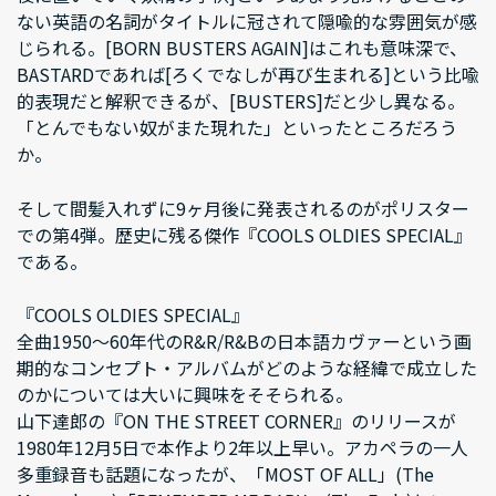
ない英語の名詞がタイトルに冠されて隠喩的な雰囲気が感
じられる。[BORN BUSTERS AGAIN]はこれも意味深で、
BASTARDであれば[ろくでなしが再び生まれる]という比喩
的表現だと解釈できるが、[BUSTERS]だと少し異なる。
「とんでもない奴がまた現れた」といったところだろう
か。
そして間髪入れずに9ヶ月後に発表されるのがポリスター
での第4弾。歴史に残る傑作『COOLS OLDIES SPECIAL』
である。
『COOLS OLDIES SPECIAL』
全曲1950～60年代のR&R/R&Bの日本語カヴァーという画
期的なコンセプト・アルバムがどのような経緯で成立した
のかについては大いに興味をそそられる。
山下達郎の『ON THE STREET CORNER』のリリースが
1980年12月5日で本作より2年以上早い。アカペラの一人
多重録音も話題になったが、「MOST OF ALL」(The