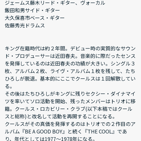
ジェームス藤木リード・ギター、ヴォーカル
飯田和男サイド・ギター
大久保喜市ベース・ギター
佐藤秀光ドラムス
キング在籍時代は約２年間。デビュー時の実質的なサウン
ド・プロデューサーは近田春夫。音楽的に際だったセンス
を発揮しているのは近田春夫の功績が大きい。シングル３
枚、アルバム２枚、ライヴ・アルバム１枚を残して、たち
ひろしが脱退。基本的にここでクールスは１回解散してい
る。
その後はたちひろしがキングに残りセクシー・ダイナマイ
ツを率いてソロ活動を開始、残ったメンバーはトリオに移
籍。クールス・ロカビリー・クラブ(以下本稿ではクール
スと総称)と改名して活動を再開することになる。
クールスがその真価を発揮するのはトリオでの２作目のア
ルバム『BE A GOOD BOY』と続く『THE COOL』であ
り、年代としては1977～1978年になる。