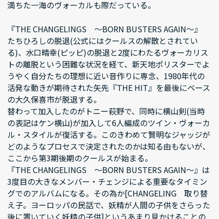
満ちた一海のヴォーカルも際だっている。
『THE CHANGELINGS ～BORN BUSTERS AGAIN～』
たちひろしの脱退(公式にはクールスの解散とされてい
る)、水口晴幸(ピッピ)の脱退と2度にわたるヴォーカリス
トの離脱という困難な状況を経て、新天地ポリスターでよ
うやく自分たちの理想に近い音作りに専念、1980年代の
活発な動きが期待された矢先『THE HIT』を最後にベース
の大久保喜市が脱退する。
替わって加入したのがトニー萩野で、同時に横山剣(当時
の表記はケン横山)が加入して6人編成のツイン・ヴォーカ
ル・スタイルが復活する。このきわめて賢明なジャッジが
どのようなプロセスで決定されたのかは知る由もないが、
ここから第3期後期のクールスが始まる。
『THE CHANGELINGS ～BORN BUSTERS AGAIN～』は
3度目の大きなメンバー・チェンジによる重要なタイミン
グでのアルバムになる。その為か[CHANGELING 取り替
え子。ヨーロッパの民話で、妖精が人間の子供をさらった
後に置いていく妖精の子供]というあまり見かけることの