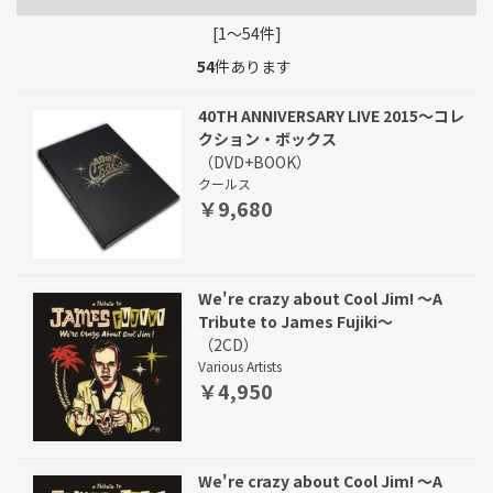
[1～54件]
54
件あります
40TH ANNIVERSARY LIVE 2015～コレ
クション・ボックス
（DVD+BOOK）
クールス
￥9,680
We're crazy about Cool Jim! ～A
Tribute to James Fujiki～
（2CD）
Various Artists
￥4,950
We're crazy about Cool Jim! ～A