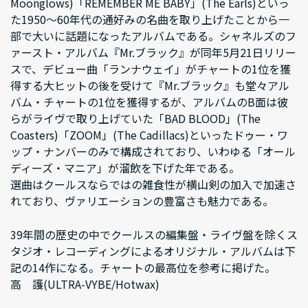
Moonglows)「REMEMBER ME BABY」(The Earls)といっ
た1950～60年代の通好みの名曲を取り上げたことから一
部で大いに話題になったアルバムである。シャネルズのフ
ァースト・アルバム『Mr.ブラック』が同年5月21日リリー
スで、デビュー曲「ランナウェイ」がチャートの1位を獲
得する大ヒットの後を受けて『Mr.ブラック』も堂々アル
バム・チャートの1位を獲得するが、アルバムのB面は彼
らがライヴで取り上げていた「BAD BLOOD」(The
Coasters)「ZOOM」(The Cadillacs)といったドゥー・ワ
ップ・ナンバーのみで構成されており、いわゆる「オール
ディーズ・マニア」が溜飲を下げた年である。
選曲はクールスならではの雑食性が横山剣の加入で加速さ
れており、ヴァリエーションの豊富さも魅力である。
39年間の歴史の中でクールスの編集盤・ライヴ盤を除くス
タジオ・レコーディングによるオリジナル・アルバムは下
記の14作になる。チャートの最高位を参考に掲げた。
高 護(ULTRA-VYBE/Hotwax)