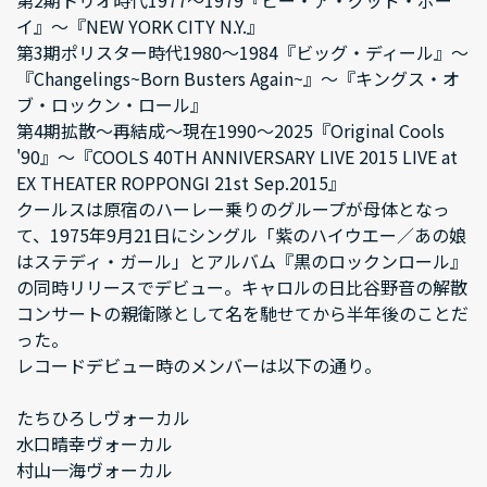
イ』～『NEW YORK CITY N.Y.』
第3期ポリスター時代1980～1984『ビッグ・ディール』～
『Changelings~Born Busters Again~』～『キングス・オ
ブ・ロックン・ロール』
第4期拡散～再結成～現在1990～2025『Original Cools
'90』～『COOLS 40TH ANNIVERSARY LIVE 2015 LIVE at
EX THEATER ROPPONGI 21st Sep.2015』
クールスは原宿のハーレー乗りのグループが母体となっ
て、1975年9月21日にシングル「紫のハイウエー／あの娘
はステディ・ガール」とアルバム『黒のロックンロール』
の同時リリースでデビュー。キャロルの日比谷野音の解散
コンサートの親衛隊として名を馳せてから半年後のことだ
った。
レコードデビュー時のメンバーは以下の通り。
たちひろしヴォーカル
水口晴幸ヴォーカル
村山一海ヴォーカル