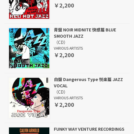
￥2,200
青盤 NOIR MIDNITE 快感篇 BLUE
SMOOTH JAZZ
（CD）
VARIOUS ARTISTS
￥2,200
白盤 Dangerous Type 悦楽篇 JAZZ
VOCAL
（CD）
VARIOUS ARTISTS
￥2,200
FUNKY WAY VENTURE RECORDINGS