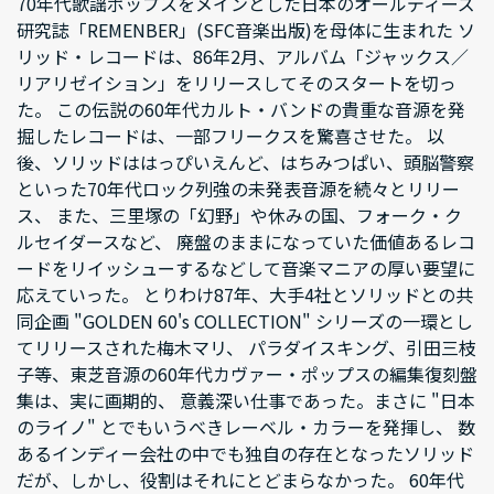
70年代歌謡ポップスをメインとした日本のオールディーズ
研究誌「REMENBER」(SFC音楽出版)を母体に生まれた ソ
リッド・レコードは、86年2月、アルバム「ジャックス／
リアリゼイション」をリリースしてそのスタートを切っ
た。 この伝説の60年代カルト・バンドの貴重な音源を発
掘したレコードは、一部フリークスを驚喜させた。 以
後、ソリッドははっぴいえんど、はちみつぱい、頭脳警察
といった70年代ロック列強の未発表音源を続々とリリー
ス、 また、三里塚の「幻野」や休みの国、フォーク・ク
ルセイダースなど、 廃盤のままになっていた価値あるレコ
ードをリイッシューするなどして音楽マニアの厚い要望に
応えていった。 とりわけ87年、大手4社とソリッドとの共
同企画 "GOLDEN 60's COLLECTION" シリーズの一環とし
てリリースされた梅木マリ、 パラダイスキング、引田三枝
子等、東芝音源の60年代カヴァー・ポップスの編集復刻盤
集は、実に画期的、 意義深い仕事であった。まさに "日本
のライノ" とでもいうべきレーベル・カラーを発揮し、 数
あるインディー会社の中でも独自の存在となったソリッド
だが、しかし、役割はそれにとどまらなかった。 60年代