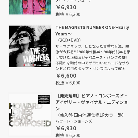
￥6,930
税抜 ￥6,300
THE MAGNETS NUMBER ONE～Early
Years～
（2CD+DVD）
ザ・マグネッツ、幻となった貴重な音源、映
像が今蘇る!! 1980年代後半～90年代前半を駆
け抜けた正統派ジャパニーズ・パンクの雄!!
不確かな時代の中でザラついたハードなサウ
ンドと独自のポップ・センスによって確固
￥6,600
税抜 ￥6,000
【発売延期】ピアノ・コンポーズド・
アイボリー・ヴァイナル・エディショ
ン
（輸入盤:国内流通仕様LPカラー盤）
ハワード・ジョーンズ
￥6,930
税抜 ￥6,300