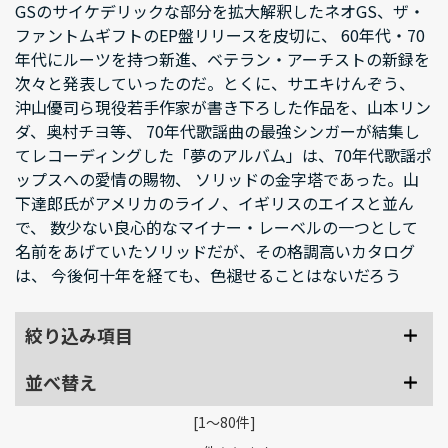
GSのサイケデリックな部分を拡大解釈したネオGS、ザ・
ファントムギフトのEP盤リリースを皮切に、 60年代・70
年代にルーツを持つ新進、ベテラン・アーチストの新録を
次々と発表していったのだ。とくに、サエキけんぞう、
沖山優司ら現役若手作家が書き下ろした作品を、山本リン
ダ、奥村チヨ等、 70年代歌謡曲の最強シンガーが結集し
てレコーディングした「夢のアルバム」は、70年代歌謡ポ
ップスへの愛情の賜物、 ソリッドの金字塔であった。山
下達郎氏がアメリカのライノ、イギリスのエイスと並ん
で、 数少ない良心的なマイナー・レーベルの一つとして
名前をあげていたソリッドだが、その格調高いカタログ
は、 今後何十年を経ても、色褪せることはないだろう
絞り込み項目
並べ替え
[1～80件]