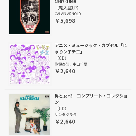
1967-1969
（輸入盤LP）
CALVIN ARNOLD
￥5,698
アニメ・ミュージック・カプセル「じ
ゃりン子チエ」
（CD）
惣領泰則、中山千夏
￥2,640
男と女+3 コンプリート・コレクショ
ン
（CD）
サンタクララ
￥2,640