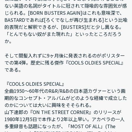
ない英語の名詞がタイトルに冠されて隠喩的な雰囲気が感
じられる。[BORN BUSTERS AGAIN]はこれも意味深で、
BASTARDであれば[ろくでなしが再び生まれる]という比喩
的表現だと解釈できるが、[BUSTERS]だと少し異なる。
「とんでもない奴がまた現れた」といったところだろう
か。
そして間髪入れずに9ヶ月後に発表されるのがポリスター
での第4弾。歴史に残る傑作『COOLS OLDIES SPECIAL』
である。
『COOLS OLDIES SPECIAL』
全曲1950～60年代のR&R/R&Bの日本語カヴァーという画
期的なコンセプト・アルバムがどのような経緯で成立した
のかについては大いに興味をそそられる。
山下達郎の『ON THE STREET CORNER』のリリースが
1980年12月5日で本作より2年以上早い。アカペラの一人
多重録音も話題になったが、「MOST OF ALL」(The