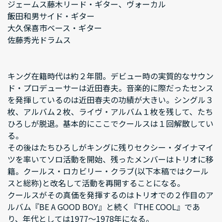
ジェームス藤木リード・ギター、ヴォーカル
飯田和男サイド・ギター
大久保喜市ベース・ギター
佐藤秀光ドラムス
キング在籍時代は約２年間。デビュー時の実質的なサウン
ド・プロデューサーは近田春夫。音楽的に際だったセンス
を発揮しているのは近田春夫の功績が大きい。シングル３
枚、アルバム２枚、ライヴ・アルバム１枚を残して、たち
ひろしが脱退。基本的にここでクールスは１回解散してい
る。
その後はたちひろしがキングに残りセクシー・ダイナマイ
ツを率いてソロ活動を開始、残ったメンバーはトリオに移
籍。クールス・ロカビリー・クラブ(以下本稿ではクール
スと総称)と改名して活動を再開することになる。
クールスがその真価を発揮するのはトリオでの２作目のア
ルバム『BE A GOOD BOY』と続く『THE COOL』であ
り、年代としては1977～1978年になる。