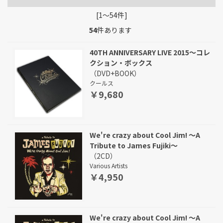
[1～54件]
54
件あります
40TH ANNIVERSARY LIVE 2015～コレ
クション・ボックス
（DVD+BOOK）
クールス
￥9,680
We're crazy about Cool Jim! ～A
Tribute to James Fujiki～
（2CD）
Various Artists
￥4,950
We're crazy about Cool Jim! ～A