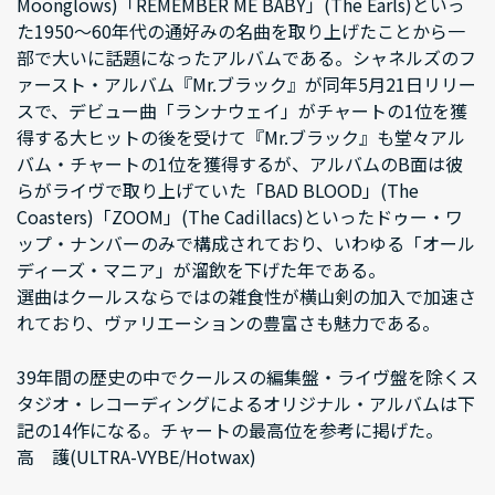
Moonglows)「REMEMBER ME BABY」(The Earls)といっ
た1950～60年代の通好みの名曲を取り上げたことから一
部で大いに話題になったアルバムである。シャネルズのフ
ァースト・アルバム『Mr.ブラック』が同年5月21日リリー
スで、デビュー曲「ランナウェイ」がチャートの1位を獲
得する大ヒットの後を受けて『Mr.ブラック』も堂々アル
バム・チャートの1位を獲得するが、アルバムのB面は彼
らがライヴで取り上げていた「BAD BLOOD」(The
Coasters)「ZOOM」(The Cadillacs)といったドゥー・ワ
ップ・ナンバーのみで構成されており、いわゆる「オール
ディーズ・マニア」が溜飲を下げた年である。
選曲はクールスならではの雑食性が横山剣の加入で加速さ
れており、ヴァリエーションの豊富さも魅力である。
39年間の歴史の中でクールスの編集盤・ライヴ盤を除くス
タジオ・レコーディングによるオリジナル・アルバムは下
記の14作になる。チャートの最高位を参考に掲げた。
高 護(ULTRA-VYBE/Hotwax)