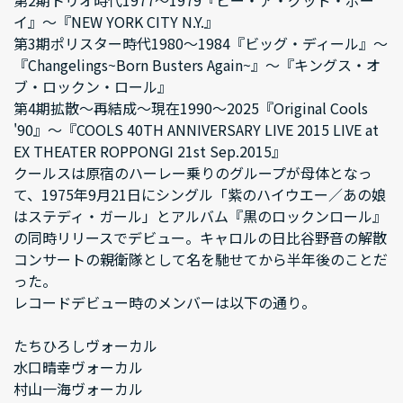
イ』～『NEW YORK CITY N.Y.』
第3期ポリスター時代1980～1984『ビッグ・ディール』～
『Changelings~Born Busters Again~』～『キングス・オ
ブ・ロックン・ロール』
第4期拡散～再結成～現在1990～2025『Original Cools
'90』～『COOLS 40TH ANNIVERSARY LIVE 2015 LIVE at
EX THEATER ROPPONGI 21st Sep.2015』
クールスは原宿のハーレー乗りのグループが母体となっ
て、1975年9月21日にシングル「紫のハイウエー／あの娘
はステディ・ガール」とアルバム『黒のロックンロール』
の同時リリースでデビュー。キャロルの日比谷野音の解散
コンサートの親衛隊として名を馳せてから半年後のことだ
った。
レコードデビュー時のメンバーは以下の通り。
たちひろしヴォーカル
水口晴幸ヴォーカル
村山一海ヴォーカル