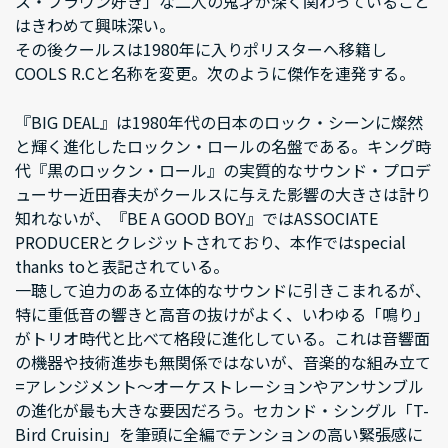
ス・ブラウン好き」な二人の鬼才が深く関わっていること
はきわめて興味深い。
その後クールスは1980年に入りポリスターへ移籍し
COOLS R.Cと名称を変更。次のように傑作を連発する。
『BIG DEAL』は1980年代の日本のロック・シーンに燦然
と輝く進化したロックン・ロールの名盤である。キング時
代『黒のロックン・ロール』の実質的なサウンド・プロデ
ューサー近田春夫がクールスに与えた影響の大きさは計り
知れないが、『BE A GOOD BOY』ではASSOCIATE
PRODUCERとクレジットされており、本作ではspecial
thanks toと表記されている。
一聴して迫力のある立体的なサウンドに引きこまれるが、
特に重低音の響きと高音の抜けがよく、いわゆる「鳴り」
がトリオ時代と比べて格段に進化している。これは音響面
の機器や技術進歩も無関係ではないが、音楽的な組み立て
=アレンジメント～オーケストレーションやアンサンブル
の進化が最も大きな要因だろう。セカンド・シングル「T-
Bird Cruisin」を筆頭に全編でテンションの高い緊張感に