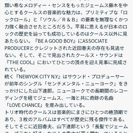
類い希なメロディー・センスをもったジェームス藤木を中
心とするクールスの音楽的な魅力は、プリミティブな「ロ
ックロール」と「ソウル／Ｒ＆Ｂ」の要素を無理なくかつ
力強く融合させたところだろう。平易に思えるが日本のロ
ックの歴史を辿っても成功しているのはクールス以外に見
あたらない。『BE A GOOD BOY』にASSOCIATE
PRODUCERとクレジットされた近田春夫の存在も見逃せ
ない。そして、そこで見出されたクールス・サウンドは
『THE COOL』においてひとつの頂点を迎え見事に完成さ
れている。
続く『NEWYOK CITY N.Y』はサウンド・プロデューサー
が前年のシングル「センチメンタル・ニューヨーク」をき
っかけにした山下達郎。ニューヨークでの長期間のレコー
ディングを経てジェームス、一海と共に奇跡の名曲
「LOVE CHANCE」を産み出している。
トリオ時代のクールスは音楽的にまさにひとつの絶頂期で
あり、３枚のアルバムはすべてが歴史に残る傑作である。
そしてそこに近田春夫、山下達郎という「長髪でジェーム