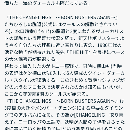
満ちた一海のヴォーカルも際だっている。
『THE CHANGELINGS ～BORN BUSTERS AGAIN～』
たちひろしの脱退(公式にはクールスの解散とされてい
る)、水口晴幸(ピッピ)の脱退と2度にわたるヴォーカリス
トの離脱という困難な状況を経て、新天地ポリスターでよ
うやく自分たちの理想に近い音作りに専念、1980年代の
活発な動きが期待された矢先『THE HIT』を最後にベース
の大久保喜市が脱退する。
替わって加入したのがトニー萩野で、同時に横山剣(当時
の表記はケン横山)が加入して6人編成のツイン・ヴォーカ
ル・スタイルが復活する。このきわめて賢明なジャッジが
どのようなプロセスで決定されたのかは知る由もないが、
ここから第3期後期のクールスが始まる。
『THE CHANGELINGS ～BORN BUSTERS AGAIN～』は
3度目の大きなメンバー・チェンジによる重要なタイミン
グでのアルバムになる。その為か[CHANGELING 取り替
え子。ヨーロッパの民話で、妖精が人間の子供をさらった
後に置いていく妖精の子供]というあまり見かけることの