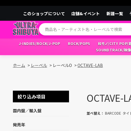
このショップについて
店舗&イベント
新譜一覧
J-INDIES/ROCK/J-POP
ROCK/POPS
和モノ/CITY POP
SOUNDTRACK/映
ホーム
>
レーベル
>
レーベルO
>
OCTAVE-LAB
OCTAVE-L
絞り込み項目
国内盤／輸入盤
並べ替え：
BARCODE
タイ
発売年