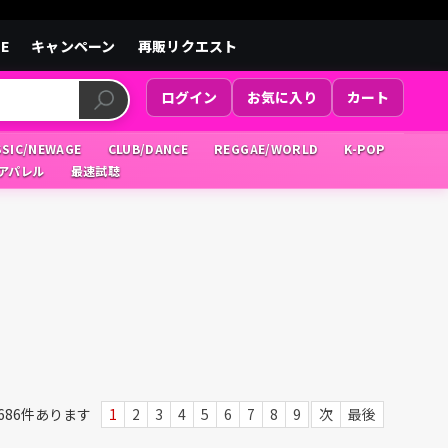
LE
キャンペーン
再販リクエスト
ログイン
お気に入り
カート
SSIC/NEWAGE
CLUB/DANCE
REGGAE/WORLD
K-POP
/アパレル
最速試聴
686
件あります
1
2
3
4
5
6
7
8
9
次
最後