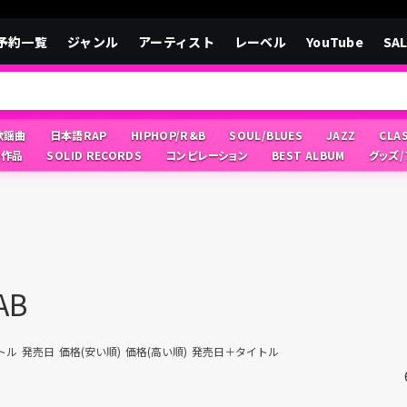
予約一覧
ジャンル
アーティスト
レーベル
YouTube
SA
/歌謡曲
日本語RAP
HIPHOP/R&B
SOUL/BLUES
JAZZ
CLA
像作品
SOLID RECORDS
コンピレーション
BEST ALBUM
グッズ
AB
トル
発売日
価格(安い順)
価格(高い順)
発売日＋タイトル