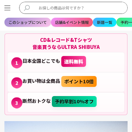
このショップについて
店舗&イベント情報
新譜一覧
予約一
CD&レコード&Tシャツ
音楽買うならULTRA SHIBUYA
日本全国どこでも
送料無料
1
お買い物は全商品
ポイント10倍
2
断然おトクな
予約早割10%オフ
3