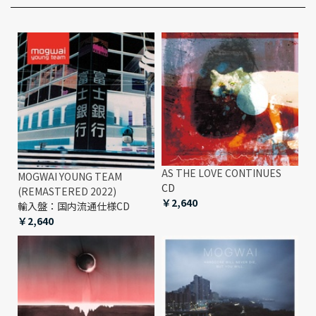
AS THE LOVE CONTINUES
MOGWAI YOUNG TEAM
CD
(REMASTERED 2022)
￥2,640
輸入盤：国内流通仕様CD
￥2,640