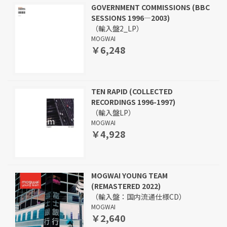
GOVERNMENT COMMISSIONS (BBC
SESSIONS 1996—2003)
（輸入盤2_LP）
MOGWAI
￥6,248
TEN RAPID (COLLECTED
RECORDINGS 1996-1997)
（輸入盤LP）
MOGWAI
￥4,928
MOGWAI YOUNG TEAM
(REMASTERED 2022)
（輸入盤：国内流通仕様CD）
MOGWAI
￥2,640