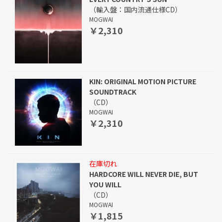
（輸入盤：国内流通仕様CD）
MOGWAI
￥2,310
KIN: ORIGINAL MOTION PICTURE
SOUNDTRACK
（CD）
MOGWAI
￥2,310
在庫切れ
HARDCORE WILL NEVER DIE, BUT
YOU WILL
（CD）
MOGWAI
￥1,815