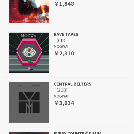
￥1,848
RAVE TAPES
（CD）
MOGWAI
￥2,310
CENTRAL BELTERS
（3CD）
MOGWAI
￥3,014
EVERY COUNTRY'S SUN