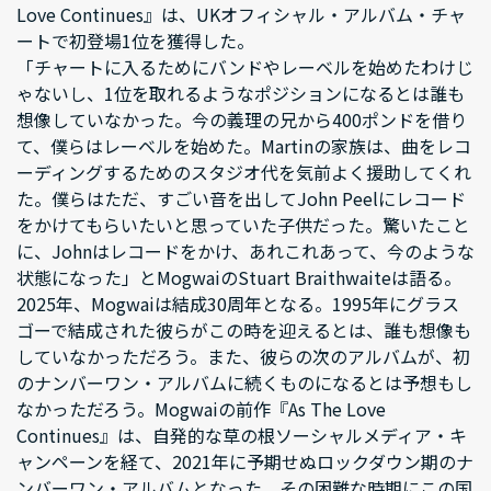
Love Continues』は、UKオフィシャル・アルバム・チャ
ートで初登場1位を獲得した。
「チャートに入るためにバンドやレーベルを始めたわけじ
ゃないし、1位を取れるようなポジションになるとは誰も
想像していなかった。今の義理の兄から400ポンドを借り
て、僕らはレーベルを始めた。Martinの家族は、曲をレコ
ーディングするためのスタジオ代を気前よく援助してくれ
た。僕らはただ、すごい音を出してJohn Peelにレコード
をかけてもらいたいと思っていた子供だった。驚いたこと
に、Johnはレコードをかけ、あれこれあって、今のような
状態になった」とMogwaiのStuart Braithwaiteは語る。
2025年、Mogwaiは結成30周年となる。1995年にグラス
ゴーで結成された彼らがこの時を迎えるとは、誰も想像も
していなかっただろう。また、彼らの次のアルバムが、初
のナンバーワン・アルバムに続くものになるとは予想もし
なかっただろう。Mogwaiの前作『As The Love
Continues』は、自発的な草の根ソーシャルメディア・キ
ャンペーンを経て、2021年に予期せぬロックダウン期のナ
ンバーワン・アルバムとなった。その困難な時期にこの国