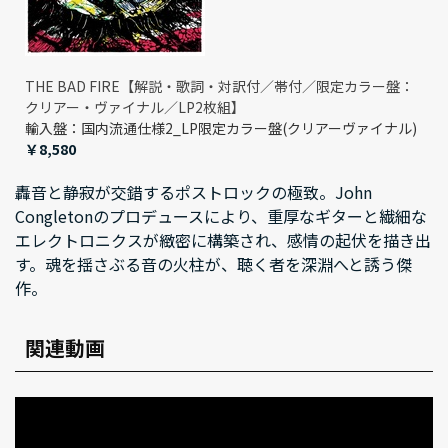
THE BAD FIRE【解説・歌詞・対訳付／帯付／限定カラー盤：
クリアー・ヴァイナル／LP2枚組】
輸入盤：国内流通仕様2_LP限定カラー盤(クリアーヴァイナル)
￥8,580
轟音と静寂が交錯するポストロックの極致。John
Congletonのプロデュースにより、重厚なギターと繊細な
エレクトロニクスが緻密に構築され、感情の起伏を描き出
す。魂を揺さぶる音の火柱が、聴く者を深淵へと誘う傑
作。
関連動画