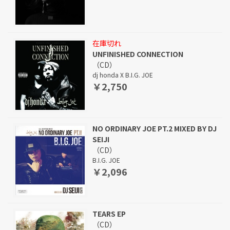
在庫切れ
UNFINISHED CONNECTION
（CD）
dj honda X B.I.G. JOE
￥2,750
NO ORDINARY JOE PT.2 MIXED BY DJ
SEIJI
（CD）
B.I.G. JOE
￥2,096
TEARS EP
（CD）