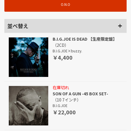
O.N.O
並べ替え
B.I.G.JOE IS DEAD 【生産限定盤】
（2CD）
B.I.G.JOE×buzzy.
￥4,400
在庫切れ
SON OF A GUN -45 BOX SET-
（10 7インチ）
B.I.G.JOE
￥22,000