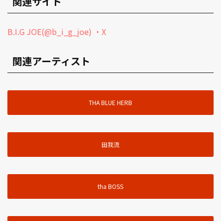
関連サイト
B.I.G JOE(@b_i_g_joe) ・X
関連アーティスト
THA BLUE HERB
田我流
tha BOSS