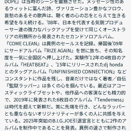
DOPE』は当時のシーンを震撼させた。メッセージ性のあ
るウィットに富んだ詩、ヴァリエーション豊かなフロウ、
哀愁のあるその歌声は、聴く者の心の芯をとらえて生きる
希望を与え続ける。'08年、日本を代表する気鋭プロデュ
ーサー達の強力なバックアップを受けて同じくオーストラ
リアの刑務所から発表されたセカンドソロアルバム、
『COME CLEAN』は異例のセールスを記録。帰国後'09年
にサードアルバム『RIZE AGAIN』を世に放ち、その知名
度を一気に全国区へ押し上げた。実験作'12年の4枚目のア
ルバム『HEATBEAT』、'15年にリリースされたdj honda
とのタッグアルバム『UNFINISHIED CONNECTION』など
コンスタントに作品を残し、音楽だけではなく著者／自伝
『監獄ラッパー』は多くの心を掴んでいる。最近はアコー
スティックライブセットや、他作品への客演なども精力的
で、2019年に発表された6枚目のアルバム『Tenderness』
は時代を超えて新鮮だ。常に先端を行き、どんなラッパー
とも重ならないオリジナリティーが多くの人に共感を与え
ている。2025年突如のB.I.G.JOE引退宣言とともに2作のア
ルバムを制作中であることを発表。異例の速さで制作され