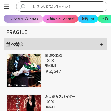
このショップについて
店舗&イベント情報
新譜一覧
予約一
FRAGILE
並べ替え
裏切り挽歌
（CD）
FRAGILE
￥2,547
ふしだらスパイダー
（CD）
FRAGILE