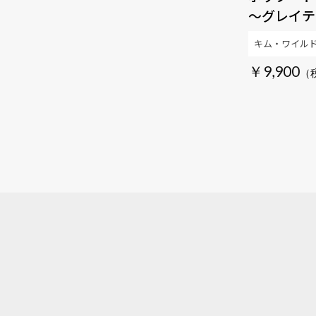
～グレイテ
5CD+2D
キム・ワイル
エディショ
￥9,900