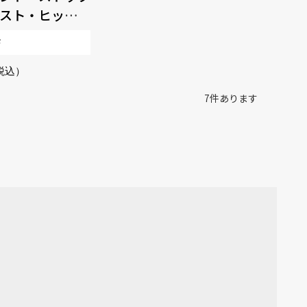
スト・ヒッツ：
VD デラックス・
ド
ン
7
件あります