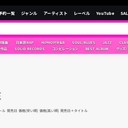
予約一覧
ジャンル
アーティスト
レーベル
YouTube
SA
/歌謡曲
日本語RAP
HIPHOP/R&B
SOUL/BLUES
JAZZ
CLA
像作品
SOLID RECORDS
コンピレーション
BEST ALBUM
グッズ
E
トル
発売日
価格(安い順)
価格(高い順)
発売日＋タイトル