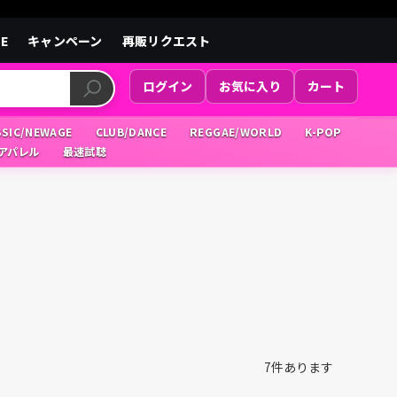
LE
キャンペーン
再販リクエスト
ログイン
お気に入り
カート
SSIC/NEWAGE
CLUB/DANCE
REGGAE/WORLD
K-POP
/アパレル
最速試聴
7
件あります