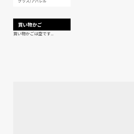
グッズ/アパレル
買い物かご
買い物かごは空です...