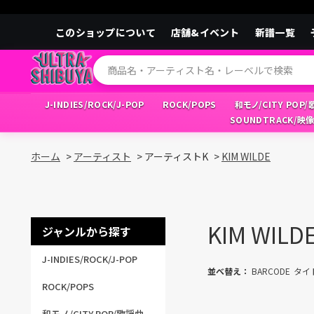
このショップについて
店舗&イベント
新譜一覧
J-INDIES/ROCK/J-POP
ROCK/POPS
和モノ/CITY POP
SOUNDTRACK/映
ホーム
>
アーティスト
>
アーティストK
>
KIM WILDE
KIM WILD
ジャンルから探す
J-INDIES/ROCK/J-POP
並べ替え：
BARCODE
タイ
ROCK/POPS
和モノ/CITY POP/歌謡曲