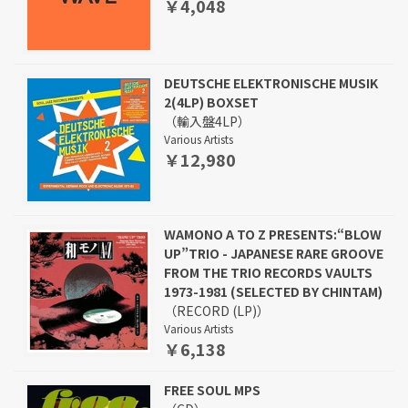
￥4,048
DEUTSCHE ELEKTRONISCHE MUSIK
2(4LP) BOXSET
（輸入盤4LP）
Various Artists
￥12,980
WAMONO A TO Z PRESENTS:“BLOW
UP”TRIO - JAPANESE RARE GROOVE
FROM THE TRIO RECORDS VAULTS
1973-1981 (SELECTED BY CHINTAM)
（RECORD (LP)）
Various Artists
￥6,138
FREE SOUL MPS