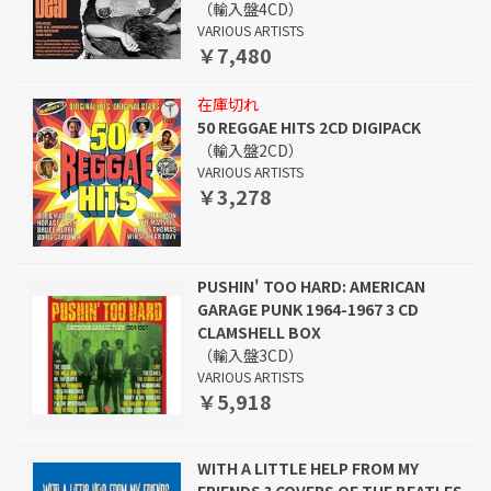
（輸入盤4CD）
VARIOUS ARTISTS
￥7,480
在庫切れ
50 REGGAE HITS 2CD DIGIPACK
（輸入盤2CD）
VARIOUS ARTISTS
￥3,278
PUSHIN' TOO HARD: AMERICAN
GARAGE PUNK 1964-1967 3 CD
CLAMSHELL BOX
（輸入盤3CD）
VARIOUS ARTISTS
￥5,918
WITH A LITTLE HELP FROM MY