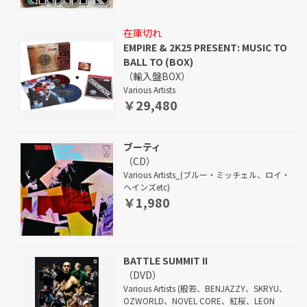
在庫切れ
EMPIRE & 2K25 PRESENT: MUSIC TO
BALL TO (BOX)
（輸入盤BOX）
Various Artists
￥29,480
ブーティ
（CD）
Various Artists_(ブルー・ミッチェル、ロイ・
ヘインズetc)
￥1,980
BATTLE SUMMIT II
（DVD）
Various Artists (般若、BENJAZZY、SKRYU、
OZWORLD、NOVEL CORE、紅桜、LEON