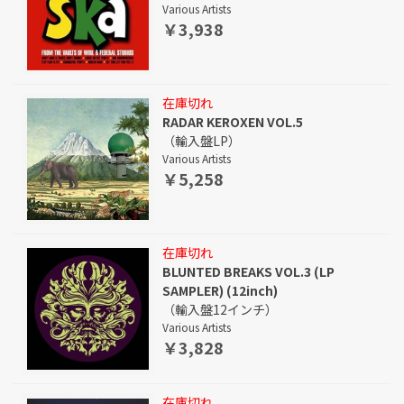
Various Artists
￥3,938
在庫切れ
RADAR KEROXEN VOL.5
（輸入盤LP）
Various Artists
￥5,258
在庫切れ
BLUNTED BREAKS VOL.3 (LP
SAMPLER) (12inch)
（輸入盤12インチ）
Various Artists
￥3,828
在庫切れ