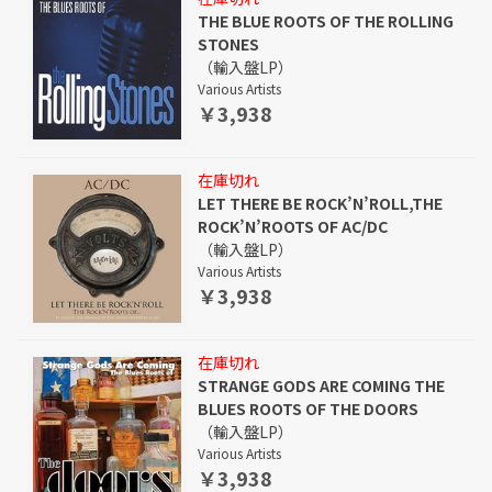
THE BLUE ROOTS OF THE ROLLING
STONES
（輸入盤LP）
Various Artists
￥3,938
在庫切れ
LET THERE BE ROCK’N’ROLL,THE
ROCK’N’ROOTS OF AC/DC
（輸入盤LP）
Various Artists
￥3,938
在庫切れ
STRANGE GODS ARE COMING THE
BLUES ROOTS OF THE DOORS
（輸入盤LP）
Various Artists
￥3,938