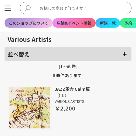
このショップについて
店舗&イベント情報
新譜一覧
予約一
Various Artists
並べ替え
[1～80件]
545
件あります
JAZZ革命 Calm篇
（CD）
VARIOUS ARTISTS
￥2,200