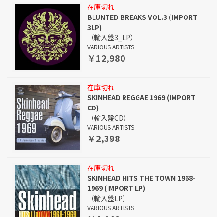
在庫切れ
BLUNTED BREAKS VOL.3 (IMPORT
3LP)
（輸入盤3_LP）
VARIOUS ARTISTS
￥12,980
在庫切れ
SKINHEAD REGGAE 1969 (IMPORT
CD)
（輸入盤CD）
VARIOUS ARTISTS
￥2,398
在庫切れ
SKINHEAD HITS THE TOWN 1968-
1969 (IMPORT LP)
（輸入盤LP）
VARIOUS ARTISTS