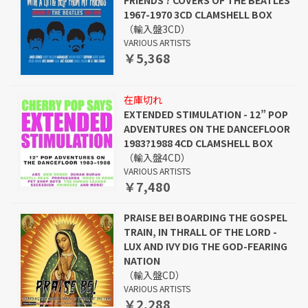
FRIENDS ? COVERS OF THE BEATLES
1967-1970 3CD CLAMSHELL BOX
（輸入盤3CD）
VARIOUS ARTISTS
￥5,368
在庫切れ
EXTENDED STIMULATION - 12” POP
ADVENTURES ON THE DANCEFLOOR
1983?1988 4CD CLAMSHELL BOX
（輸入盤4CD）
VARIOUS ARTISTS
￥7,480
PRAISE BE! BOARDING THE GOSPEL
TRAIN, IN THRALL OF THE LORD -
LUX AND IVY DIG THE GOD-FEARING
NATION
（輸入盤CD）
VARIOUS ARTISTS
￥2,288