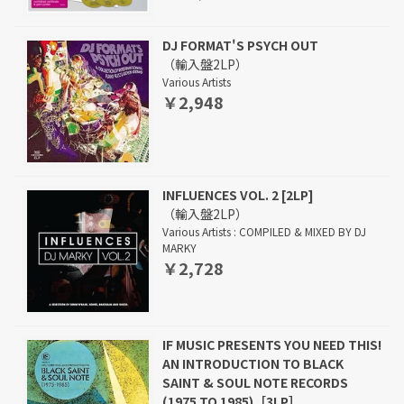
DJ FORMAT'S PSYCH OUT
（輸入盤2LP）
Various Artists
￥2,948
INFLUENCES VOL. 2 [2LP]
（輸入盤2LP）
Various Artists : COMPILED & MIXED BY DJ
MARKY
￥2,728
IF MUSIC PRESENTS YOU NEED THIS!
AN INTRODUCTION TO BLACK
SAINT & SOUL NOTE RECORDS
(1975 TO 1985)［3LP］