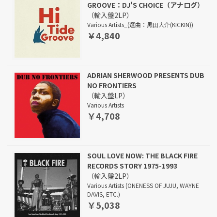
GROOVE：DJ'S CHOICE（アナログ）
（輸入盤2LP）
Various Artists_(選曲：黒田大介(KICKIN))
￥4,840
ADRIAN SHERWOOD PRESENTS DUB
NO FRONTIERS
（輸入盤LP）
Various Artists
￥4,708
SOUL LOVE NOW: THE BLACK FIRE
RECORDS STORY 1975-1993
（輸入盤2LP）
Various Artists (ONENESS OF JUJU, WAYNE
DAVIS, ETC.)
￥5,038