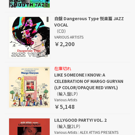
白盤 Dangerous Type 悦楽篇 JAZZ
VOCAL
（CD）
VARIOUS ARTISTS
￥2,200
在庫切れ
LIKE SOMEONE I KNOW: A
CELEBRATION OF MARGO GURYAN
(LP COLOR/OPAQUE RED VINYL)
（輸入盤LP）
Various Artists
￥5,148
LILLYGOOD PARTY! VOL. 2
（輸入盤2LP）
Various Artists : ALEX ATTIAS PRESENTS