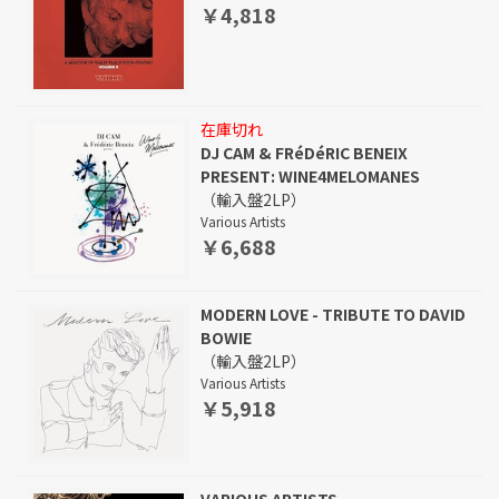
￥4,818
在庫切れ
DJ CAM & FRéDéRIC BENEIX
PRESENT: WINE4MELOMANES
（輸入盤2LP）
Various Artists
￥6,688
MODERN LOVE - TRIBUTE TO DAVID
BOWIE
（輸入盤2LP）
Various Artists
￥5,918