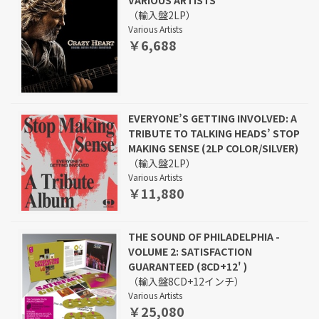
VARIOUS ARTISTS
（輸入盤2LP）
Various Artists
￥6,688
EVERYONE’S GETTING INVOLVED: A
TRIBUTE TO TALKING HEADS’ STOP
MAKING SENSE (2LP COLOR/SILVER)
（輸入盤2LP）
Various Artists
￥11,880
THE SOUND OF PHILADELPHIA -
VOLUME 2: SATISFACTION
GUARANTEED (8CD+12' )
（輸入盤8CD+12インチ）
Various Artists
￥25,080