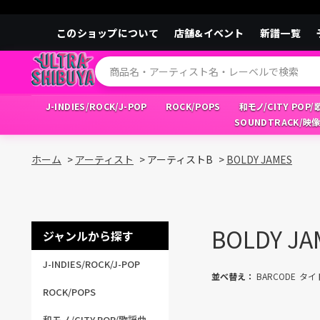
このショップについて
店舗&イベント
新譜一覧
J-INDIES/ROCK/J-POP
ROCK/POPS
和モノ/CITY POP
SOUNDTRACK/映
ホーム
>
アーティスト
>
アーティストB
>
BOLDY JAMES
BOLDY JA
ジャンルから探す
J-INDIES/ROCK/J-POP
並べ替え：
BARCODE
タイ
ROCK/POPS
和モノ/CITY POP/歌謡曲