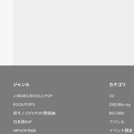
ジャンル
カテゴリ
J-INDIES/ROCK/J-POP
CD
ROCK/POPS
DVD/Blu-ray
和モノ/CITY POP/歌謡曲
RECORD
日本語RAP
アパレル
HIPHOP/R&B
イベント関連