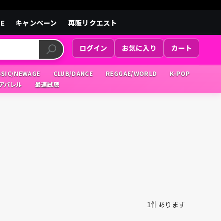
LE
キャンペーン
再販リクエスト
ログイン
お気に入り
カート
SSIC/NEWAGE
CLUB/DANCE
REGGAE/WORLD
K-POP
/アパレル
最速試聴
1
件あります