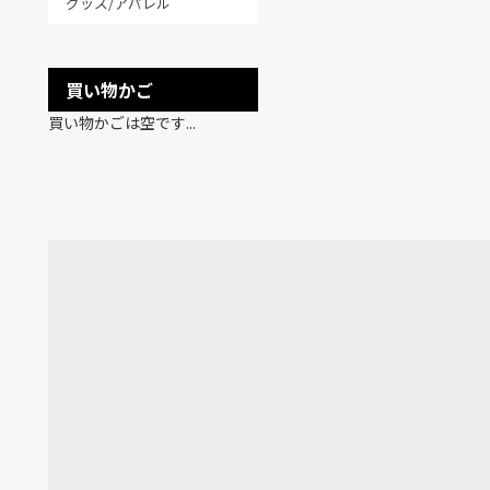
グッズ/アパレル
買い物かご
買い物かごは空です...