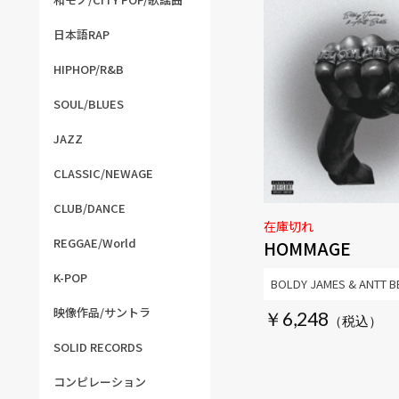
日本語RAP
HIPHOP/R&B
SOUL/BLUES
JAZZ
CLASSIC/NEWAGE
CLUB/DANCE
在庫切れ
REGGAE/World
HOMMAGE
K-POP
BOLDY JAMES & ANTT B
映像作品/サントラ
￥6,248
SOLID RECORDS
コンピレーション