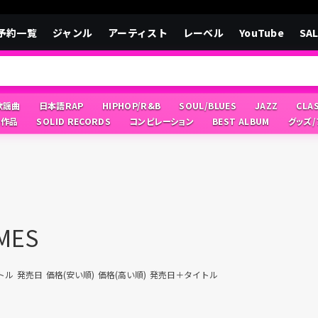
予約一覧
ジャンル
アーティスト
レーベル
YouTube
SA
/歌謡曲
日本語RAP
HIPHOP/R&B
SOUL/BLUES
JAZZ
CLA
像作品
SOLID RECORDS
コンピレーション
BEST ALBUM
グッズ
MES
トル
発売日
価格(安い順)
価格(高い順)
発売日＋タイトル