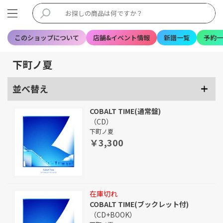
このショップについて
店舗&イベント情報
新譜一覧
予約一
下町ノ夏
並べ替え
COBALT TIME(通常盤)
（CD）
下町ノ夏
￥3,300
在庫切れ
COBALT TIME(ブックレット付)
（CD+BOOK）