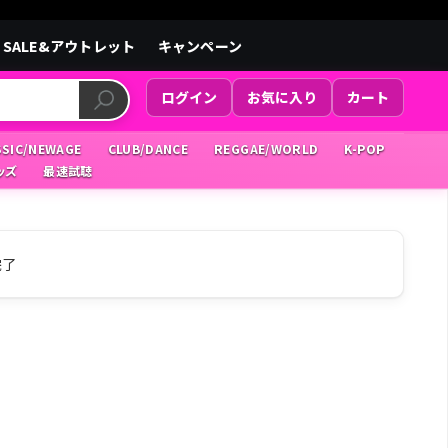
SALE&アウトレット
キャンペーン
ログイン
お気に入り
カート
SSIC/NEWAGE
CLUB/DANCE
REGGAE/WORLD
K-POP
ッズ
最速試聴
完了