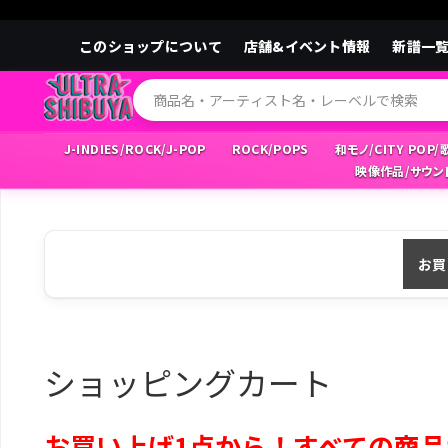
このショップについて
店舗&イベント情報
新譜一
J-INDIES/ROCK/J-POP
ROCK/POPS
和モノ/CITY POP
映像作品/サウン
お買
ショッピングカート
お買い上げ1点から！すべての商品