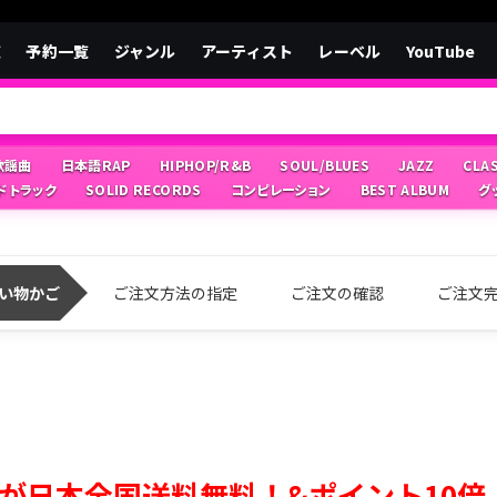
覧
予約一覧
ジャンル
アーティスト
レーベル
YouTube
/歌謡曲
日本語RAP
HIPHOP/R&B
SOUL/BLUES
JAZZ
CLA
ドトラック
SOLID RECORDS
コンピレーション
BEST ALBUM
グ
い物かご
ご注文方法の指定
ご注文の確認
ご注文
が日本全国送料無料！&ポイント10倍