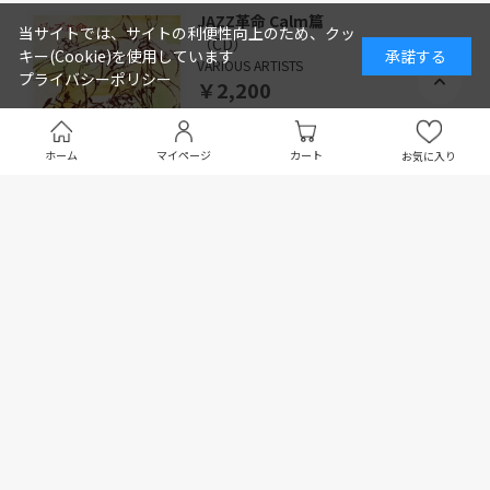
JAZZ革命 Calm篇
当サイトでは、サイトの利便性向上のため、クッ
（CD）
キー(Cookie)を使用しています
承諾する
VARIOUS ARTISTS
プライバシーポリシー
￥2,200
ホーム
マイページ
カート
お気に入り
渋谷系 自由気分の超越ジャズ篇
（CD）
VARIOUS ARTISTS
￥2,200
赤盤 DRiViN' BE-BOP 踊れる激ジャズ
篇 RED HOT JAZZ
（CD）
VARIOUS ARTISTS
￥2,200