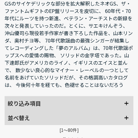
GSのサイケデリックな部分を拡大解釈したネオGS、ザ・
ファントムギフトのEP盤リリースを皮切に、 60年代・70
年代にルーツを持つ新進、ベテラン・アーチストの新録を
次々と発表していったのだ。とくに、サエキけんぞう、
沖山優司ら現役若手作家が書き下ろした作品を、山本リン
ダ、奥村チヨ等、 70年代歌謡曲の最強シンガーが結集し
てレコーディングした「夢のアルバム」は、70年代歌謡ポ
ップスへの愛情の賜物、 ソリッドの金字塔であった。山
下達郎氏がアメリカのライノ、イギリスのエイスと並ん
で、 数少ない良心的なマイナー・レーベルの一つとして
名前をあげていたソリッドだが、その格調高いカタログ
は、 今後何十年を経ても、色褪せることはないだろう
絞り込み項目
並べ替え
[1～80件]