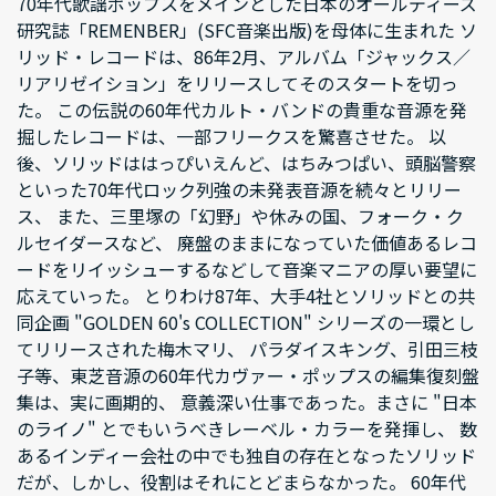
70年代歌謡ポップスをメインとした日本のオールディーズ
研究誌「REMENBER」(SFC音楽出版)を母体に生まれた ソ
リッド・レコードは、86年2月、アルバム「ジャックス／
リアリゼイション」をリリースしてそのスタートを切っ
た。 この伝説の60年代カルト・バンドの貴重な音源を発
掘したレコードは、一部フリークスを驚喜させた。 以
後、ソリッドははっぴいえんど、はちみつぱい、頭脳警察
といった70年代ロック列強の未発表音源を続々とリリー
ス、 また、三里塚の「幻野」や休みの国、フォーク・ク
ルセイダースなど、 廃盤のままになっていた価値あるレコ
ードをリイッシューするなどして音楽マニアの厚い要望に
応えていった。 とりわけ87年、大手4社とソリッドとの共
同企画 "GOLDEN 60's COLLECTION" シリーズの一環とし
てリリースされた梅木マリ、 パラダイスキング、引田三枝
子等、東芝音源の60年代カヴァー・ポップスの編集復刻盤
集は、実に画期的、 意義深い仕事であった。まさに "日本
のライノ" とでもいうべきレーベル・カラーを発揮し、 数
あるインディー会社の中でも独自の存在となったソリッド
だが、しかし、役割はそれにとどまらなかった。 60年代