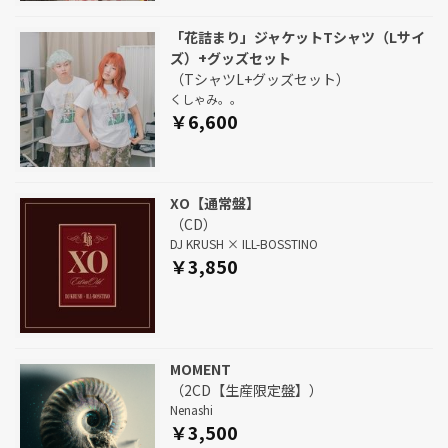
「花詰まり」ジャケットTシャツ（Lサイ
ズ）+グッズセット
（TシャツL+グッズセット）
くしゃみ。。
￥6,600
XO【通常盤】
（CD）
DJ KRUSH × ILL-BOSSTINO
￥3,850
MOMENT
（2CD【生産限定盤】）
Nenashi
￥3,500