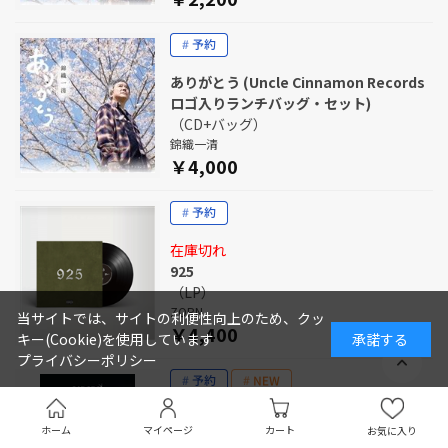
ありがとう (Uncle Cinnamon Records
ロゴ入りランチバッグ・セット)
（CD+バッグ）
錦織一清
￥4,000
在庫切れ
925
（LP）
ZORN
当サイトでは、サイトの利便性向上のため、クッ
￥4,400
キー(Cookie)を使用しています
承諾する
プライバシーポリシー
一家団欒 at 横浜アリーナ
ホーム
マイページ
カート
お気に入り
（2DVD）