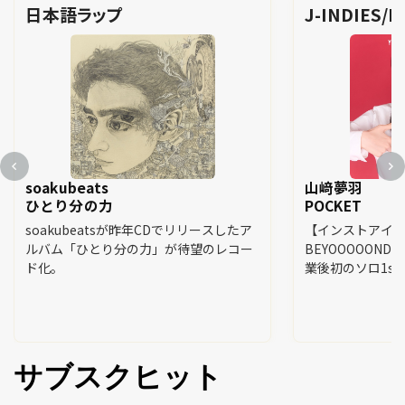
日本語ラップ
J-INDIES/R
soakubeats
山﨑夢羽
ひとり分の力
POCKET
soakubeatsが昨年CDでリリースしたア
【インストアイ
ルバム「ひとり分の力」が待望のレコー
BEYOOOOON
ド化。
業後初のソロ1st
サブスクヒット