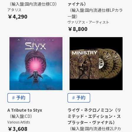
（輸入盤:国内流通仕様CD）
ァイナル）
アタリス
（輸入盤:国内流通仕様LPカラ
￥4,290
ー盤）
ヴァリアス・アーティスト
￥8,800
A Tribute to Styx
ライヴ・ネクロノミコン（リ
（輸入盤:CD）
ミテッド・エディション・ス
Various Artists
プラッター・ヴァイナル）
￥3,608
（輸入盤:国内流通仕様2LPカ