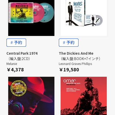
Central Park 1974
The Dickies And Me
（輸入盤:2CD）
（輸入盤:BOOK+7インチ）
Melanie
Leonard Graves Phillips
￥4,378
￥19,580