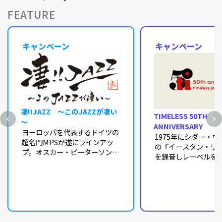
FEATURE
キャンペーン
キャンペーン
凄!!JAZZ ～このJAZZが凄い
TIMELESS 50TH
～
ANNIVERSARY
ヨーロッパを代表するドイツの
1975年にシダー・
超名門MPSが遂にラインアッ
の『イースタン・リ
プ。オスカー・ピーターソンの
を録音しレーベルを
傑作『オスカー・ピーターソン
せ、アート・ブレイ
の世界』を筆頭にビル・エヴァ
ジャズ・メッセンジ
ンスからジョージ・デュークま
ブレイク作品をきっ
でを最新マスタリングでお届け
1980年代以降オラ
いたします！
界のジャズ・シーン
オランダのタイムレ