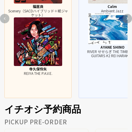
福居良
Calm
Scenery（SACDハイブリッド＋紙ジャ
Ambient Jazz
ケット）
AYANE SHINO
RIVER せせらぎ THE TIMBRE
GUITARS #2 REI HARAKAM
寺久保伶矢
REIYA THE P.A.V.E.
イチオシ予約商品
PICKUP PRE-ORDER