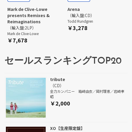
Mark de Clive-Lowe
Arena
presents Remixes &
（輸入盤:CD）
Reimaginations
Todd Rundgren
￥3,278
（輸入盤:2LP）
Mark de Clive-Lowe
￥7,678
セールスランキングTOP20
tribute
（CD）
全力カンパニー 箱﨑由衣／岡村理恵／岩崎孝
昭
￥2,000
XO【生産限定盤】