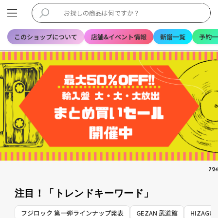
このショップについて
店舗&イベント情報
新譜一覧
予約一
7
24
注目！「トレンドキーワード」
フジロック 第一弾ラインナップ発表
GEZAN 武道館
HIZAG