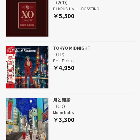
（2CD）
DJ KRUSH × ILL-BOSSTINO
￥5,500
TOKYO MIDNIGHT
（LP）
Beat Flickers
￥4,950
月と雑踏
（CD）
Moon Notes
￥3,300