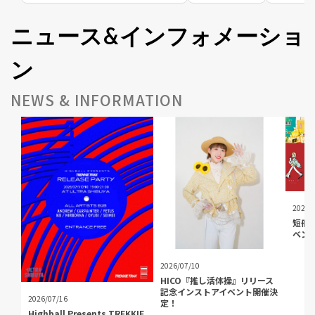
ニュース&インフォメーショ
ン
NEWS & INFORMATION
2026/
短冊C
ベン
2026/07/10
HICO『推し活体操』リリース
記念インストアイベント開催決
2026/07/16
定！
Highball Presents TREKKIE