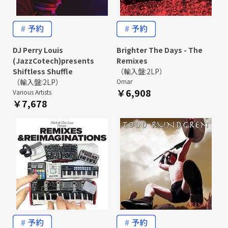
DJ Perry Louis
Brighter The Days - The
(JazzCotech)presents
Remixes
Shiftless Shuffle
（輸入盤:2LP）
（輸入盤:2LP）
Omar
￥6,908
Various Artists
￥7,678