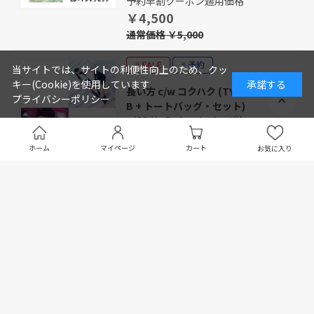
予約早割クーポン適用価格
￥4,500
通常価格 ￥5,000
当サイトでは、サイトの利便性向上のため、クッ
キー(Cookie)を使用しています
承諾する
長い方 c/w コクハク (TYPE-A + TYPE-
プライバシーポリシー
B + トートバッグ・セット)
（CD(A+B+トートバッグ)）
Sunny Hock
予約早割クーポン適用価格
ホーム
マイページ
カート
お気に入り
￥4,320
通常価格 ￥4,800
“SOUND FUNKY!” - JAMES BROWN
45S COLLECTION FROM T.K. ジャケ写
Tシャツ
（TシャツM ボディ：ホワイト）
Various Artists_（COMPILED BY DAISUKE
KURODA）
￥3,500