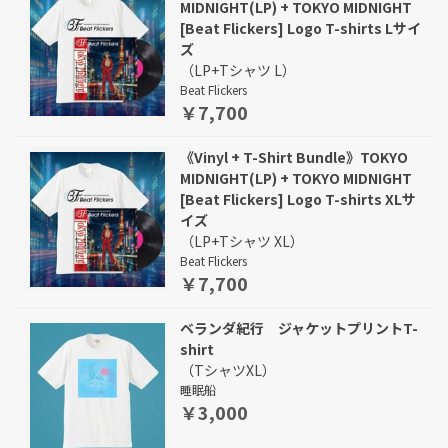
MIDNIGHT(LP) + TOKYO MIDNIGHT
[Beat Flickers] Logo T-shirts Lサイ
ズ
（LP+Tシャツ L）
Beat Flickers
￥7,700
《Vinyl + T-Shirt Bundle》TOKYO
MIDNIGHT(LP) + TOKYO MIDNIGHT
[Beat Flickers] Logo T-shirts XLサ
イズ
（LP+Tシャツ XL）
Beat Flickers
￥7,700
ベランダ紀行 ジャケットプリントT-
shirt
（TシャツXL）
睡眠船
￥3,000