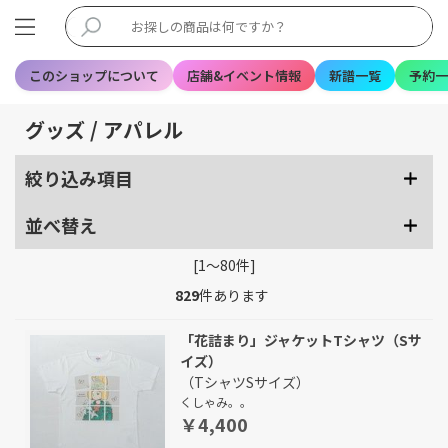
このショップについて
店舗&イベント情報
新譜一覧
予約一
グッズ / アパレル
絞り込み項目
並べ替え
[1～80件]
829
件あります
「花詰まり」ジャケットTシャツ（Sサ
イズ）
（TシャツSサイズ）
くしゃみ。。
￥4,400