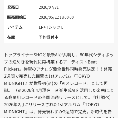
発売日
2026/07/31
販売開始日
2026/05/22 18:00:00
アイテム
LP+Tシャツ L
在庫
予約受付中
トップライナーSHOと最新AIが共鳴し、80年代シティポッ
プの煌めきを現代に再構築するアーティストBeat
Flickers。待望のアナログ盤全世界同時発売決定！！発売
2週間で完売した衝撃の1stアルバム『TOKYO
MIDNIGHT』が世界初(※)の「AI×レコード」として再
誕。 （※2026年4月現在。音楽生成AIを活用した楽曲によ
る商業用レコードの全国流通リリースとして。自社調べ）
2026年2月にリリースされた1stアルバム『TOKYO
MIDNIGHT』は、発売後わずか2週間で完売。新時代を告