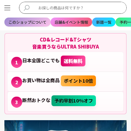
このショップについて
店舗&イベント情報
新譜一覧
予約一
CD&レコード&Tシャツ
音楽買うならULTRA SHIBUYA
日本全国どこでも
送料無料
1
お買い物は全商品
ポイント10倍
2
断然おトクな
予約早割10%オフ
3