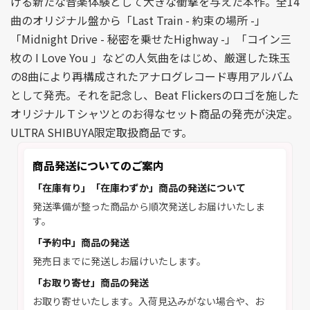
げる新たな音楽体験として大きな衝撃を与えた本作。全14
曲のオリジナル盤から「Last Train - 約束の場所 -」
「Midnight Drive - 秘密を乗せたHighway -」「コイン三
枚の I Love You 」などの人気曲をはじめ、厳選した珠玉
の8曲により再構成されたアナログレコード専用アルバム
として発売。それを記念し、Beat Flickersのロゴを施した
オリジナルＴシャツとのお得なセット商品の発売が決定。
ULTRA SHIBUYA限定取扱商品です。
商品発送についてのご案内
「在庫有り」「在庫わずか」商品の発送について
発送準備が整った商品から順次発送しお届けいたしま
す。
「予約中」商品の発送
発売日までに発送しお届けいたします。
「お取り寄せ」商品の発送
お取り寄せいたします。入荷見込みがない場合や、お