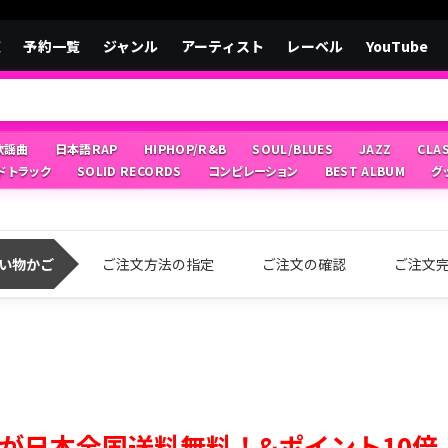
覧
予約一覧
ジャンル
アーティスト
レーベル
YouTube
/歌謡曲
日本語RAP
HIPHOP/R&B
SOUL/BLUES
JAZZ
CLA
ドトラック
SOLID RECORDS
コンピレーション
BEST ALBUM
グ
い物かご
ご注文方法の指定
ご注文の確認
ご注文
が日本全国送料無料！&ポイント10倍