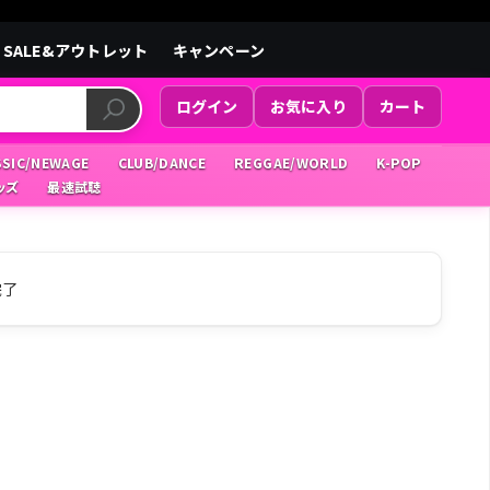
SALE&アウトレット
キャンペーン
ログイン
お気に入り
カート
SSIC/NEWAGE
CLUB/DANCE
REGGAE/WORLD
K-POP
ッズ
最速試聴
完了