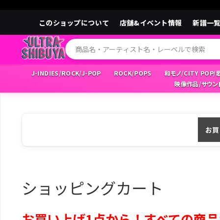
このショップについて
店舗&イベント情報
新譜一
J-INDIES/ROCK/J-POP
ROCK/POPS
和モノ/CITY POP
映像作品/サウン
お買
ショッピングカート
お買い上げ1点から！すべての商品