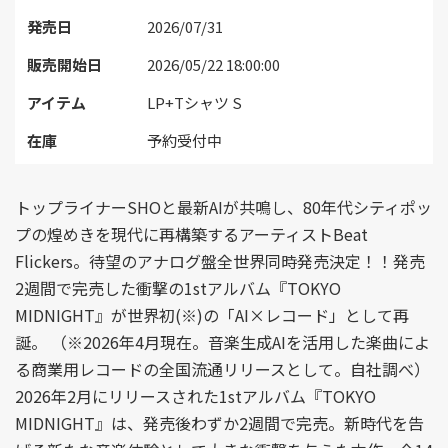
発売日
2026/07/31
販売開始日
2026/05/22 18:00:00
アイテム
LP+Tシャツ S
在庫
予約受付中
トップライナーSHOと最新AIが共鳴し、80年代シティポッ
プの煌めきを現代に再構築するアーティストBeat
Flickers。待望のアナログ盤全世界同時発売決定！！発売
2週間で完売した衝撃の1stアルバム『TOKYO
MIDNIGHT』が世界初(※)の「AI×レコード」として再
誕。 （※2026年4月現在。音楽生成AIを活用した楽曲によ
る商業用レコードの全国流通リリースとして。自社調べ）
2026年2月にリリースされた1stアルバム『TOKYO
MIDNIGHT』は、発売後わずか2週間で完売。新時代を告