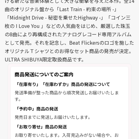
げる新たな音楽体験として大きな衝撃を与えた本作。全14
曲のオリジナル盤から「Last Train - 約束の場所 -」
「Midnight Drive - 秘密を乗せたHighway -」「コイン三
枚の I Love You 」などの人気曲をはじめ、厳選した珠玉
の8曲により再構成されたアナログレコード専用アルバム
として発売。それを記念し、Beat Flickersのロゴを施した
オリジナルＴシャツとのお得なセット商品の発売が決定。
ULTRA SHIBUYA限定取扱商品です。
商品発送についてのご案内
「在庫有り」「在庫わずか」商品の発送について
発送準備が整った商品から順次発送しお届けいたしま
す。
「予約中」商品の発送
発売日までに発送しお届けいたします。
「お取り寄せ」商品の発送
お取り寄せいたします。入荷見込みがない場合や、お