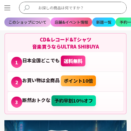
このショップについて
店舗&イベント情報
新譜一覧
予約一
CD&レコード&Tシャツ
音楽買うならULTRA SHIBUYA
日本全国どこでも
送料無料
1
お買い物は全商品
ポイント10倍
2
断然おトクな
予約早割10%オフ
3