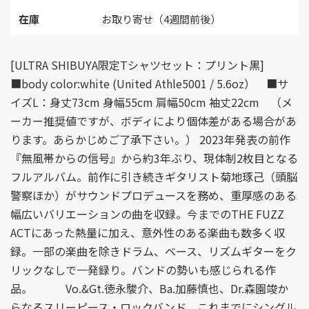
在庫
お取り寄せ（4週間前後）
[ULTRA SHIBUYA限定Tシャツセット：プリント黒]
■body color:white (United Athle5001 / 5.6oz） ■サ
イズL：身丈73cm 身幅55cm 肩幅50cm 袖丈22cm （メ
ーカー推奨値ですが、ボディにより個体差がある場合があ
ります。あらかじめご了承下さい。） 2023年発表の前作
『無風帯からの信号』から約3年ぶり、現体制2枚目となる
フルアルバム。前作に引き続きギタリスト菊地琢己（頭脳
警察ほか）がサウンドプロデュースを務め、重厚感のある
幅広いバリエーションの曲を収録。今までのTHE FUZZ
ACTにあった熱量に加え、意外性のある楽曲も数多く収
録。一部の楽曲を除きドラム、ベース、リズムギターをク
リックなしで一発録り。バンドの勢いも感じられる作
品。 Vo.&Gt.徳永駿介、Ba.加藤慎也、Dr.森園竣か
らなるスリーピース・ロックバンド。これまでにシングル