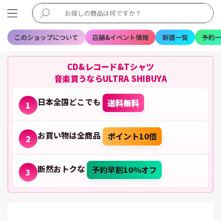
このショップについて
店舗&イベント情報
新譜一覧
予約一
CD&レコード&Tシャツ
音楽買うならULTRA SHIBUYA
日本全国どこでも
送料無料
1
お買い物は全商品
ポイント10倍
2
断然おトクな
予約早割10%オフ
3