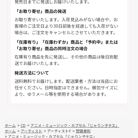
発売日までに発送しお届けいたします。
「お取り寄せ」商品の発送
お取り寄せいたします。入荷見込みがない場合や、お
客様のご注文日より30日前後を経過しても入荷がない
場合は、ご注文をキャンセルとさせていただきます。
「在庫有り」「在庫わずか」商品と「予約中」または
「お取り寄せ」商品の同時注文の場合
在庫有り商品を先に発送し、その他の商品は後日別配
送でお届けいたします。
発送方法について
送料無料でお届けします。配送業者・方法は当店にお
任せください。日時指定はできません。梱包サイズに
より、ゆうメール等を使用する場合があります。
ホーム
>
CD
>
アニメ・ミュージック・カプセル「じゃりン子チエ」
ホーム
>
アーティスト
>
アーティストY
>
惣領泰則
>
アニメ・ミュージック・カプセル「じゃりン子チエ」