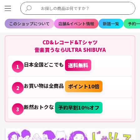
このショップについて
店舗&イベント情報
新譜一覧
予約一
CD&レコード&Tシャツ
音楽買うならULTRA SHIBUYA
日本全国どこでも
送料無料
1
お買い物は全商品
ポイント10倍
2
断然おトクな
予約早割10%オフ
3