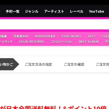
覧
予約一覧
ジャンル
アーティスト
レーベル
YouTube
/歌謡曲
日本語RAP
HIPHOP/R&B
SOUL/BLUES
JAZZ
CLA
ドトラック
SOLID RECORDS
コンピレーション
BEST ALBUM
グ
い物かご
ご注文方法の指定
ご注文の確認
ご注文
が日本全国送料無料！&ポイント10倍