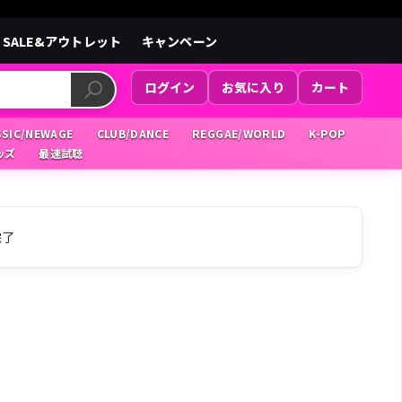
SALE&アウトレット
キャンペーン
ログイン
お気に入り
カート
SSIC/NEWAGE
CLUB/DANCE
REGGAE/WORLD
K-POP
ッズ
最速試聴
完了