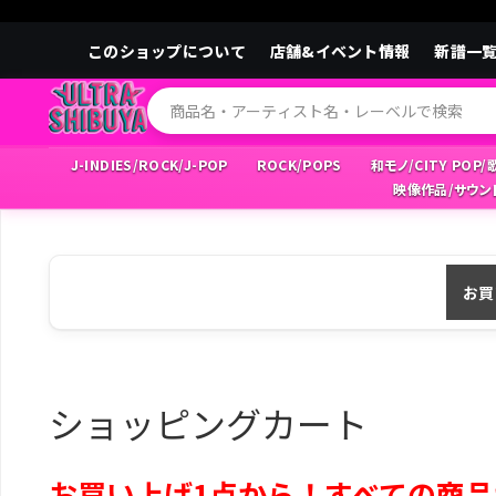
このショップについて
店舗&イベント情報
新譜一
J-INDIES/ROCK/J-POP
ROCK/POPS
和モノ/CITY POP
映像作品/サウン
お買
ショッピングカート
お買い上げ1点から！すべての商品