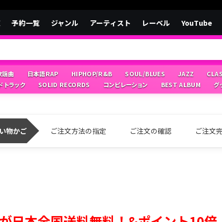
覧
予約一覧
ジャンル
アーティスト
レーベル
YouTube
/歌謡曲
日本語RAP
HIPHOP/R&B
SOUL/BLUES
JAZZ
CLA
ドトラック
SOLID RECORDS
コンピレーション
BEST ALBUM
グ
い物かご
ご注文方法の指定
ご注文の確認
ご注文
が日本全国送料無料！&ポイント10倍