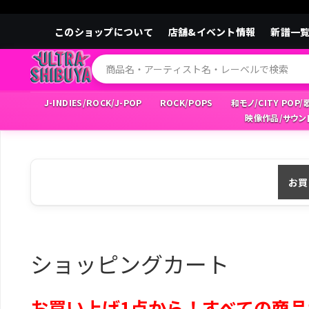
このショップについて
店舗&イベント情報
新譜一
J-INDIES/ROCK/J-POP
ROCK/POPS
和モノ/CITY POP
映像作品/サウン
お買
ショッピングカート
お買い上げ1点から！すべての商品