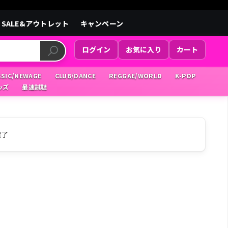
SALE&アウトレット
キャンペーン
ログイン
お気に入り
カート
SSIC/NEWAGE
CLUB/DANCE
REGGAE/WORLD
K-POP
ッズ
最速試聴
完了