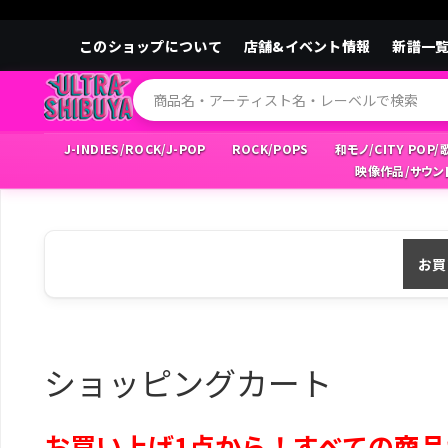
このショップについて
店舗&イベント情報
新譜一
J-INDIES/ROCK/J-POP
ROCK/POPS
和モノ/CITY POP
映像作品/サウン
お買
ショッピングカート
お買い上げ1点から！すべての商品