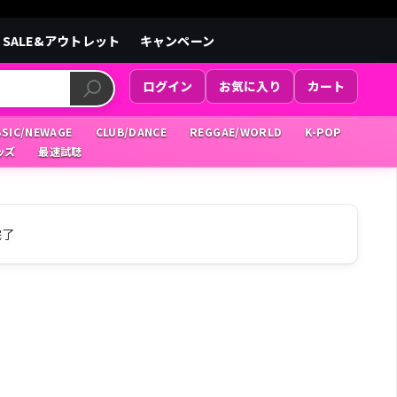
SALE&アウトレット
キャンペーン
ログイン
お気に入り
カート
SSIC/NEWAGE
CLUB/DANCE
REGGAE/WORLD
K-POP
ッズ
最速試聴
完了