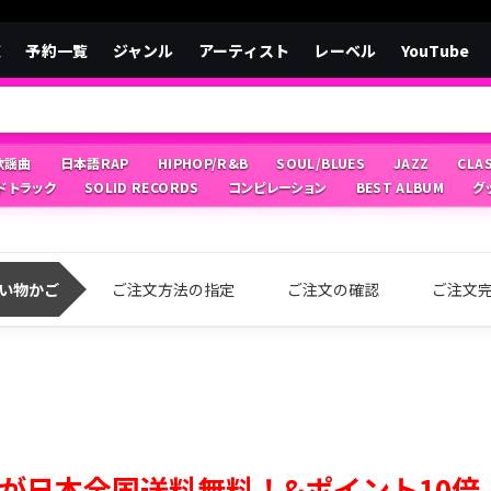
覧
予約一覧
ジャンル
アーティスト
レーベル
YouTube
/歌謡曲
日本語RAP
HIPHOP/R&B
SOUL/BLUES
JAZZ
CLA
ドトラック
SOLID RECORDS
コンピレーション
BEST ALBUM
グ
い物かご
ご注文方法の指定
ご注文の確認
ご注文
が日本全国送料無料！&ポイント10倍