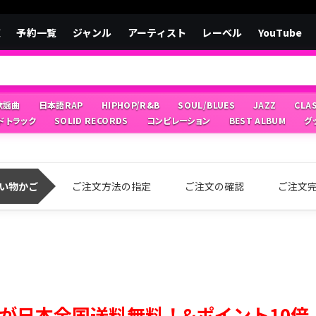
覧
予約一覧
ジャンル
アーティスト
レーベル
YouTube
/歌謡曲
日本語RAP
HIPHOP/R&B
SOUL/BLUES
JAZZ
CLA
ドトラック
SOLID RECORDS
コンピレーション
BEST ALBUM
グ
い物かご
ご注文方法の指定
ご注文の確認
ご注文
が日本全国送料無料！&ポイント10倍