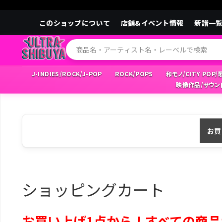
このショップについて
店舗&イベント情報
新譜一
J-INDIES/ROCK/J-POP
ROCK/POPS
和モノ/CITY POP
映像作品/サウン
お買
ショッピングカート
お買い上げ1点から！すべての商品