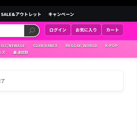
SALE&アウトレット
キャンペーン
ログイン
お気に入り
カート
SSIC/NEWAGE
CLUB/DANCE
REGGAE/WORLD
K-POP
ッズ
最速試聴
完了