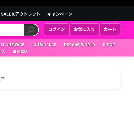
SALE&アウトレット
キャンペーン
ログイン
お気に入り
カート
SSIC/NEWAGE
CLUB/DANCE
REGGAE/WORLD
K-POP
ッズ
最速試聴
完了