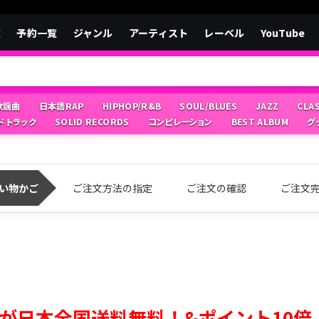
覧
予約一覧
ジャンル
アーティスト
レーベル
YouTube
/歌謡曲
日本語RAP
HIPHOP/R&B
SOUL/BLUES
JAZZ
CLA
ドトラック
SOLID RECORDS
コンピレーション
BEST ALBUM
グ
い物かご
ご注文方法の指定
ご注文の確認
ご注文
が日本全国送料無料！&ポイント10倍