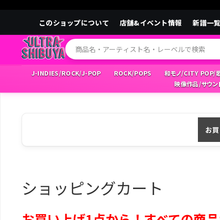
このショップについて
店舗&イベント情報
新譜一
J-INDIES/ROCK/J-POP
ROCK/POPS
和モノ/CITY POP
映像作品/サウン
お買
ショッピングカート
お買い上げ1点から！すべての商品