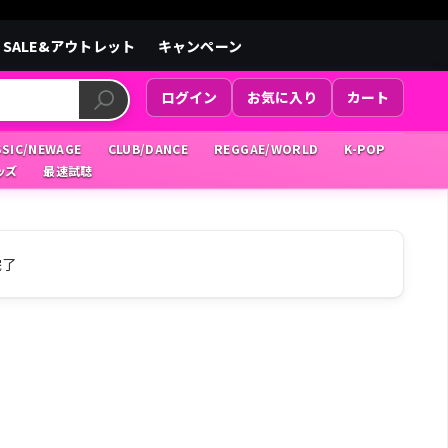
SALE&アウトレット
キャンペーン
ログイン
お気に入り
カート
SSIC/NEWAGE
CLUB/DANCE
REGGAE/WORLD
K-POP
ッズ
最速試聴
完了