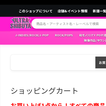
このショップについて
店舗&イベント情報
新譜一
J-INDIES/ROCK/J-POP
ROCK/POPS
和モノ/CITY POP
映像作品/サウン
お買
ショッピングカート
お買い上げ1点から！すべての商品