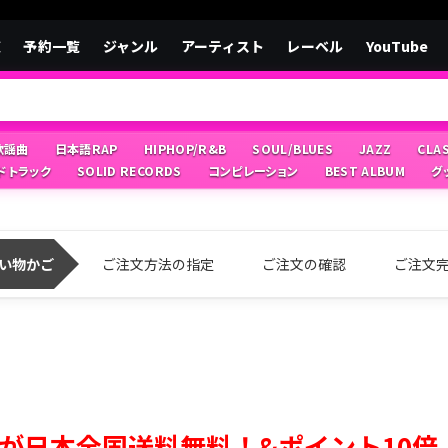
覧
予約一覧
ジャンル
アーティスト
レーベル
YouTube
/歌謡曲
日本語RAP
HIPHOP/R&B
SOUL/BLUES
JAZZ
CLA
ドトラック
SOLID RECORDS
コンピレーション
BEST ALBUM
グ
い物かご
ご注文方法の指定
ご注文の確認
ご注文
が日本全国送料無料！&ポイント10倍