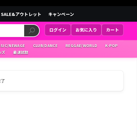
SALE&アウトレット
キャンペーン
ログイン
お気に入り
カート
SSIC/NEWAGE
CLUB/DANCE
REGGAE/WORLD
K-POP
ッズ
最速試聴
完了