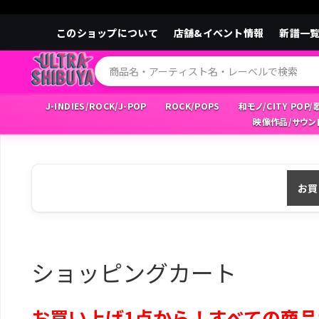
このショップについて
店舗&イベント情報
新譜一
J-INDIES/ROCK/J-POP
ROCK/POPS
和モノ/CITY POP
映像作品/サウン
お買
ショッピングカート
お買い上げ1点から！すべての商品