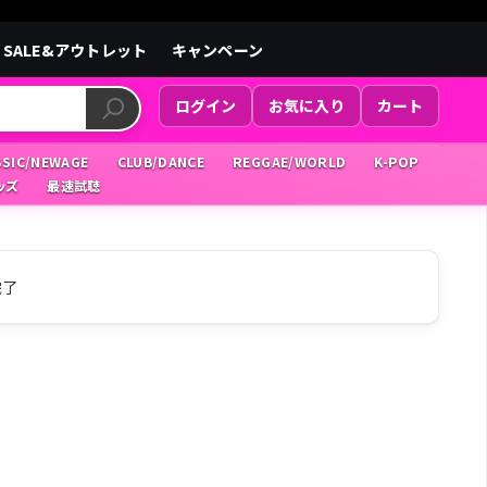
SALE&アウトレット
キャンペーン
ログイン
お気に入り
カート
SSIC/NEWAGE
CLUB/DANCE
REGGAE/WORLD
K-POP
ッズ
最速試聴
完了