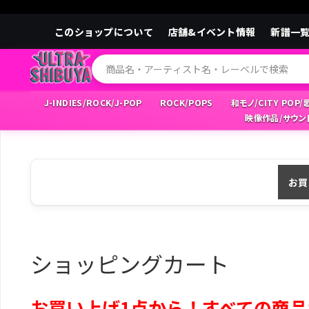
このショップについて
店舗&イベント情報
新譜一
J-INDIES/ROCK/J-POP
ROCK/POPS
和モノ/CITY POP
映像作品/サウン
お買
ショッピングカート
お買い上げ1点から！すべての商品