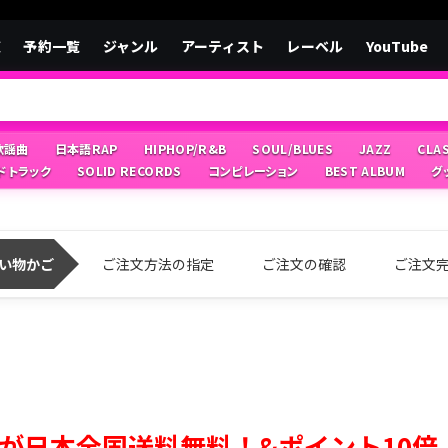
覧
予約一覧
ジャンル
アーティスト
レーベル
YouTube
/歌謡曲
日本語RAP
HIPHOP/R&B
SOUL/BLUES
JAZZ
CLA
ドトラック
SOLID RECORDS
コンピレーション
BEST ALBUM
グ
い物かご
ご注文方法の指定
ご注文の確認
ご注文
が日本全国送料無料！&ポイント10倍